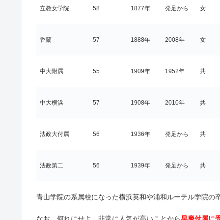
立教女学院
58
1877年
発足から
女
香蘭
57
1888年
2008年
女
中大附属
55
1909年
1952年
共
中大横浜
57
1908年
2010年
共
法政大付属
56
1936年
発足から
共
法政第二
56
1939年
発足から
共
青山学院の系属校になった横浜英和や浦和ルーテル学院の
なお、何れにせよ、非常に人気が高いことから
早慶付属に