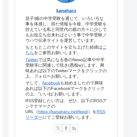
kanaharu
息子/娘の中学受験を通じて、いろいろな
事を体感し、得た情報を今後、中学受験を
控えている私と同世代の親の方々に少しで
もお役立ち出来ればという事で中学受験ノ
ウハウ伝承サイトを運営しています。
もともとこのサイトを立ち上げた経緯は
こ
ちら
をご参照お願いします。
Twitter
では気になる巷のNews記事や中学
受験等に関連して呟き(愚痴w)します。興
味あれば以下のTwitterマークをクリックの
上、フォローお願いします。
そして、
facebook
も始めましたので興味
あれば以下のFacebookマークをクリック
の上、”いいね”お願いします。
RSS登録したい方は、ぜひ、以下のRSSア
ンテナマークの
URL（
https://kanaharu.net/feed/
）を
RSS
リーダー
にてご登録お願いします。