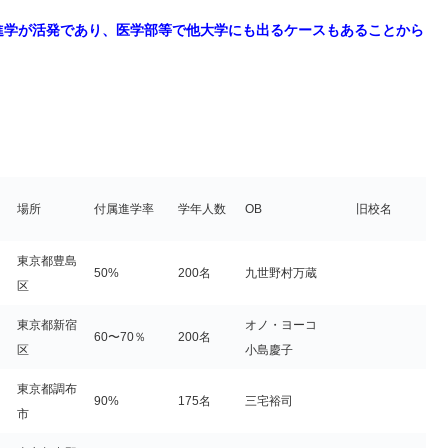
進学が活発であり、医学部等で他大学にも出るケースもあることから
場所
付属進学率
学年人数
OB
旧校名
東京都豊島
50%
200名
九世野村万蔵
区
東京都新宿
オノ・ヨーコ
60〜70％
200名
区
小島慶子
東京都調布
90%
175名
三宅裕司
市