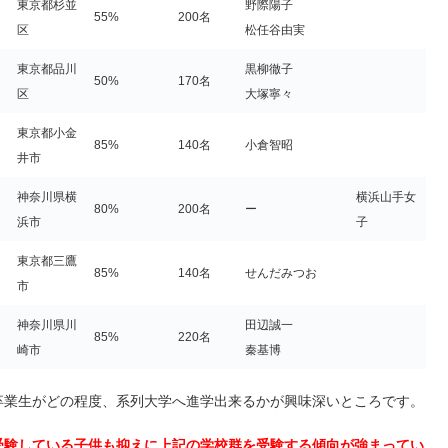
東京都杉並
野際陽子
55%
200名
区
松任谷由実
東京都品川
黒柳徹子
50%
170名
区
大塚寧々
東京都小金
85%
140名
小倉智昭
井市
神奈川県横
横浜山手女
80%
200名
ー
浜市
子
東京都三鷹
85%
140名
せんだみつお
市
神奈川県川
田辺誠一
85%
220名
崎市
秦基博
卒業生がどの程度、系列大学へ進学出来るかが興味深いところです。
受験している子供も抑えに上記の学校群を受験する傾向が強まってい