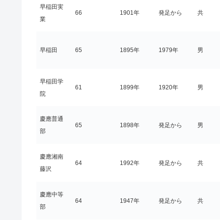
早稲田実
66
1901年
発足から
共
業
早稲田
65
1895年
1979年
男
早稲田学
61
1899年
1920年
男
院
慶應普通
65
1898年
発足から
男
部
慶應湘南
64
1992年
発足から
共
藤沢
慶應中等
64
1947年
発足から
共
部