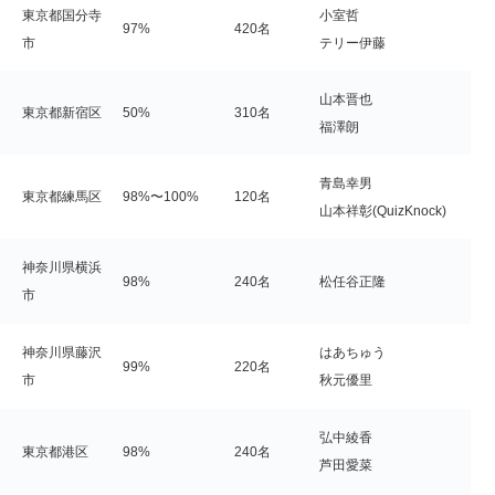
東京都国分寺
小室哲
97%
420名
市
テリー伊藤
山本晋也
東京都新宿区
50%
310名
福澤朗
青島幸男
東京都練馬区
98%〜100%
120名
山本祥彰(QuizKnock)
神奈川県横浜
98%
240名
松任谷正隆
市
神奈川県藤沢
はあちゅう
99%
220名
市
秋元優里
弘中綾香
東京都港区
98%
240名
芦田愛菜