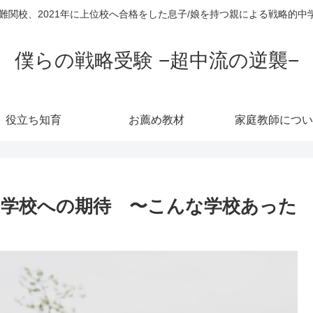
超難関校、2021年に上位校へ合格をした息子/娘を持つ親による戦略的
僕らの戦略受験 −超中流の逆襲−
役立ち知育
お薦め教材
家庭教師につい
な学校への期待 〜こんな学校あった