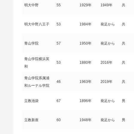
明大中野
55
1929年
1949年
共
明大中野八王子
53
1984年
発足から
共
青山学院
57
1950年
発足から
共
青山学院横浜英
53
1880年
2016年
共
和
青山学院系属浦
46
1963年
2019年
共
和ルーテル学院
立教池袋
67
1896年
発足から
男
立教新座
60
1948年
発足から
男