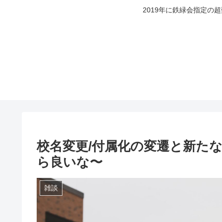
2019年に鉄緑会指定の
校名変更/付属化の変遷と新た
ら良いな〜
雑談