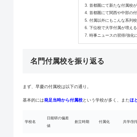
首都圏にて新たな付属校が
首都圏にて関西や中部の付
付属以外にもこんな系列校
下位校で大学付属が増える
時事ニュースの習得/強化
名門付属校を振り返る
まず、早慶の付属校は以下の通り。
基本的には
発足当時から付属校
という学校が多く、また
ほ
日能研の偏差
学校名
創立時期
付属化
共学/別
値