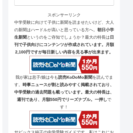
スポンサーリンク
中学受験に向けて子供に新聞を読ませたいけど、大人
の新聞はハードルが高いと思っている方へ。
朝日小学
生新聞
というのをご存知でしょうか？最大の特長は
日
刊で子供向けにコンテンツが作成されています。月額
2,100円ですが毎日新しい内容を見る事が出来ます。
我が家は息子/娘は今も
読売KoDoMo新聞
を読んでま
す。
時事ニュースが割と読みやすく掲載されており、
中学受験の過去問題も載っています。最大の特長は、
週刊であり、月額550円でリーズナブル。一押し
で
す！
サピックス純正の中学受験ガイドです。私はこれにお