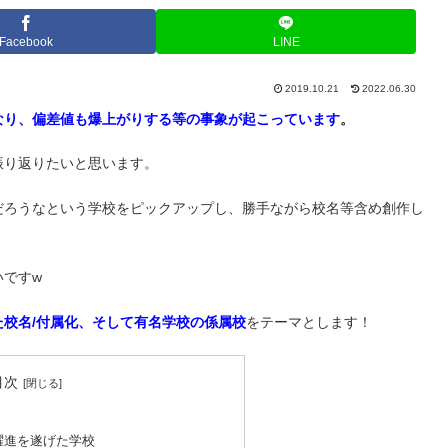
Facebook
LINE
2019.10.21
2022.06.30
なり、偏差値も爆上がりする等の事象が起こっています
。
振り返りたいと思います。
だろうなという学校をピックアップし、勝手ながら校名等含め創作し
いですw
校名/付属化、そして有名学校の係属校
をテーマとします！
目次
躍進を遂げた学校