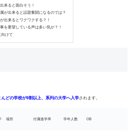
出来ると面白そう！
属が出来ると話題奮闘になるのでは？
が出来るとワクワクする？！
事を要望している声は多い気が？！
に向けて
とんどの学校が9割以上、系列の大学へ入学
されます。
学
場所
付属進学率
学年人数
OB