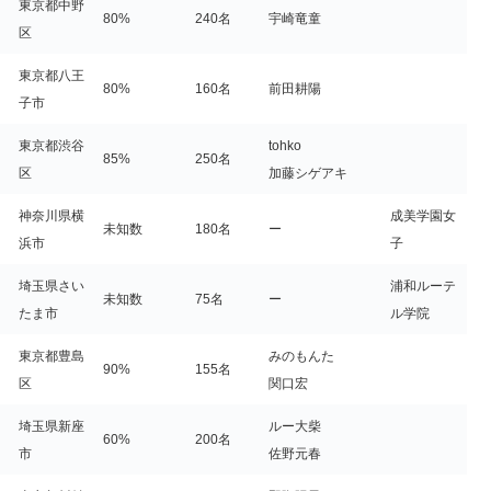
東京都中野
80%
240名
宇崎竜童
区
東京都八王
80%
160名
前田耕陽
子市
東京都渋谷
tohko
85%
250名
区
加藤シゲアキ
神奈川県横
成美学園女
未知数
180名
ー
浜市
子
埼玉県さい
浦和ルーテ
未知数
75名
ー
たま市
ル学院
東京都豊島
みのもんた
90%
155名
区
関口宏
埼玉県新座
ルー大柴
60%
200名
市
佐野元春