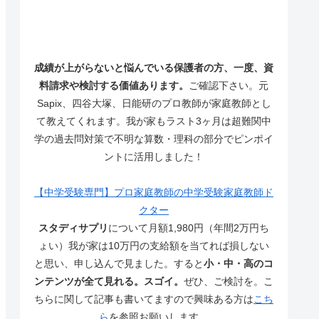
成績が上がらないと悩んでいる保護者の方、一度、資
料請求や検討する価値あります。
ご確認下さい。元
Sapix、四谷大塚、日能研のプロ教師が家庭教師とし
て教えてくれます。我が家もラスト3ヶ月は超難関中
学の過去問対策で不明な算数・理科の部分でピンポイ
ントに活用しました！
【中学受験専門】プロ家庭教師の中学受験家庭教師ド
クター
スタディサプリ
について月額1,980円（年間2万円ち
ょい）我が家は10万円の支給額を当てれば損しない
と思い、申し込んで見ました。すると
小・中・高のコ
ンテンツが全て見れる。スゴイ。
ぜひ、ご検討を。こ
ちらに関して記事も書いてますので興味ある方は
こち
ら
を参照お願いします。