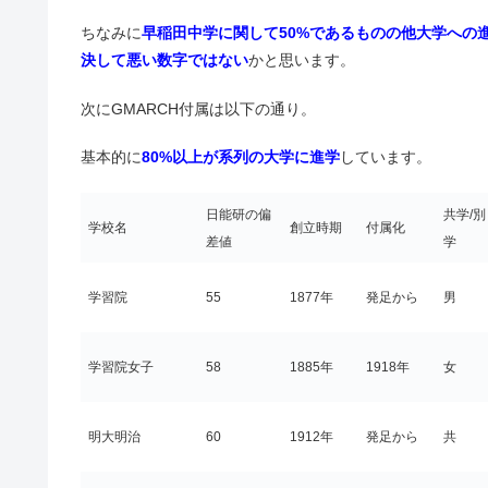
ちなみに
早稲田中学に関して50%であるものの他大学への
決して悪い数字ではない
かと思います。
次にGMARCH付属は以下の通り。
基本的に
80%以上が系列の大学に進学
しています。
日能研の偏
共学/別
学校名
創立時期
付属化
差値
学
学習院
55
1877年
発足から
男
学習院女子
58
1885年
1918年
女
明大明治
60
1912年
発足から
共