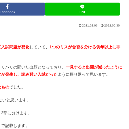
Facebook
LINE
2021.02.06
2022.06.30
て入試問題が易化
していて、
1つのミスが合否を分ける例年以上に非
メリハリの聞いた出願となっており、
一見すると出願が減ったように
化が発生し、読み難い入試だった
ように振り返って思います。
なもの
でした。
たいと思います。
3部に分けます。
とで記載します。