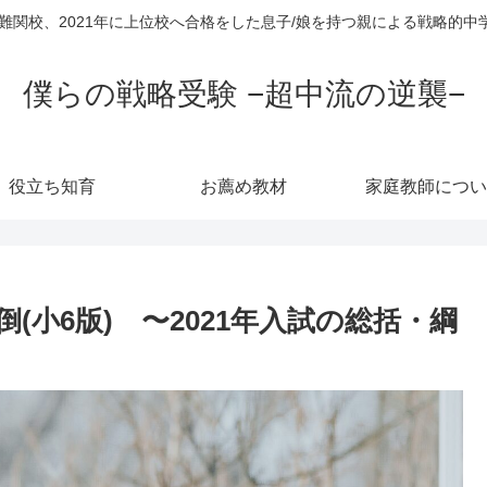
超難関校、2021年に上位校へ合格をした息子/娘を持つ親による戦略的
僕らの戦略受験 −超中流の逆襲−
役立ち知育
お薦め教材
家庭教師につい
(小6版) 〜2021年入試の総括・綱