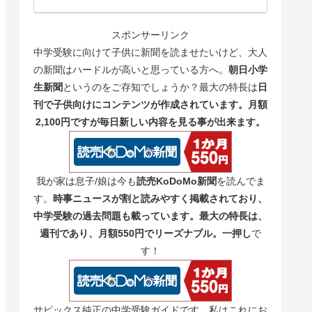
スポンサーリンク
中学受験に向けて子供に新聞を読ませたいけど、大人
の新聞はハードルが高いと思っている方へ。
朝日小学
生新聞
というのをご存知でしょうか？最大の特長は
日
刊で子供向けにコンテンツが作成されています。月額
2,100円ですが毎日新しい内容を見る事が出来ます。
我が家は息子/娘は今も
読売KoDoMo新聞
を読んでま
す。
時事ニュースが割と読みやすく掲載されており、
中学受験の過去問題も載っています。最大の特長は、
週刊であり、月額550円でリーズナブル。一押し
で
す！
サピックス純正の中学受験ガイドです。私はこれにお