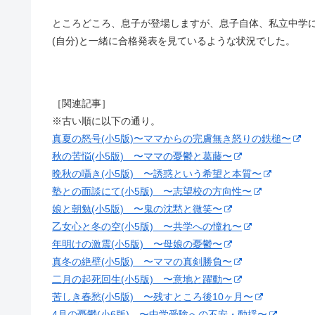
ところどころ、息子が登場しますが、息子自体、私立中学
(自分)と一緒に合格発表を見ているような状況でした。
［関連記事］
※古い順に以下の通り。
真夏の怒号(小5版)〜ママからの完膚無き怒りの鉄槌〜
秋の苦悩(小5版) 〜ママの憂鬱と葛藤〜
晩秋の囁き(小5版) 〜誘惑という希望と本質〜
塾との面談にて(小5版) 〜志望校の方向性〜
娘と朝勉(小5版) 〜鬼の沈黙と微笑〜
乙女心と冬の空(小5版) 〜共学への憧れ〜
年明けの激震(小5版) 〜母娘の憂鬱〜
真冬の絶壁(小5版) 〜ママの真剣勝負〜
二月の起死回生(小5版) 〜意地と躍動〜
苦しき春愁(小5版) 〜残すところ後10ヶ月〜
4月の憂鬱(小6版) 〜中学受験への不安・動揺〜