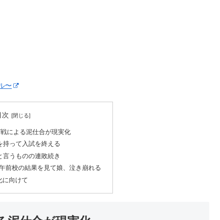
ル〜
目次
打戦による泥仕合が現実化
触を持って入試を終える
いと言うものの連敗続き
/2午前校の結果を見て娘、泣き崩れる
化に向けて