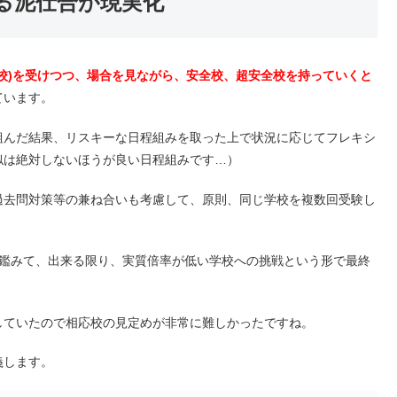
る泥仕合が現実化
校)を受けつつ、場合を見ながら、安全校、超安全校を持っていくと
ています。
組んだ結果、リスキーな日程組みを取った上で状況に応じてフレキシ
似は絶対しないほうが良い日程組みです…）
過去問対策等の兼ね合いも考慮して、原則、同じ学校を複数回受験し
を鑑みて、出来る限り、実質倍率が低い学校への挑戦という形で最終
していたので相応校の見定めが非常に難しかったですね。
義します。