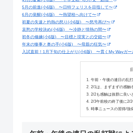
5月の前進(小6版) 〜日特フェリスを目指して〜
6月の覚醒(小6版) 〜熱望校へ向けて〜
初夏の失速と灼熱の怒り(小6版) 〜怒号再び〜
哀愁の学校決め(小6版) 〜冷静と情熱の間〜
初冬の修練(小6版) 〜目標と現実との交錯〜
年末の惨事と奥の手(小6版) 〜母親の狂気〜
入試直前！1月下旬の仕上がり(小6版) 〜貫くMy Wayガー
午前・午後の連日の乱
2/1は、まずまずの感
2/2も感触は抜群に良
2/3午前校の終了後に2
時事ニュースの習得/強