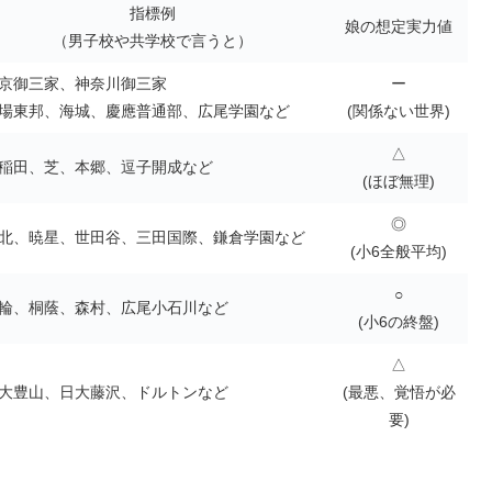
指標例
娘の想定実力値
（男子校や共学校で言うと）
京御三家、神奈川御三家
ー
場東邦、海城、慶應普通部、広尾学園など
(関係ない世界)
△
稲田、芝、本郷、逗子開成など
(ほぼ無理)
◎
北、暁星、世田谷、三田国際、鎌倉学園など
(小6全般平均)
○
輪、桐蔭、森村、広尾小石川など
(小6の終盤)
△
大豊山、日大藤沢、ドルトンなど
(最悪、覚悟が必
要)