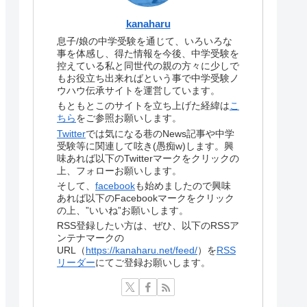
kanaharu
息子/娘の中学受験を通じて、いろいろな
事を体感し、得た情報を今後、中学受験を
控えている私と同世代の親の方々に少しで
もお役立ち出来ればという事で中学受験ノ
ウハウ伝承サイトを運営しています。
もともとこのサイトを立ち上げた経緯は
こ
ちら
をご参照お願いします。
Twitter
では気になる巷のNews記事や中学
受験等に関連して呟き(愚痴w)します。興
味あれば以下のTwitterマークをクリックの
上、フォローお願いします。
そして、
facebook
も始めましたので興味
あれば以下のFacebookマークをクリック
の上、”いいね”お願いします。
RSS登録したい方は、ぜひ、以下のRSSア
ンテナマークの
URL（
https://kanaharu.net/feed/
）を
RSS
リーダー
にてご登録お願いします。