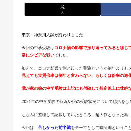
X
東京・神奈川入試が終わりました！
今回の中学受験は
コロナ禍の影響で振り返ってみると総じ
常にシビアな戦い
でした。
加えて、コロナ影響で割と絞った受験というか例年よりも
見えても実質倍率は例年と変わらない、もしくは倍率の激
我が家の娘の中学受験は上記にも付随して想定以上に壮絶
2021年の中学受験の状況や娘の受験状況について総括をし
ちなみに整理して記載していたところ、超大作となった為、
今回は、
苦しかった前半戦
をテーマとして暗闇編というこ