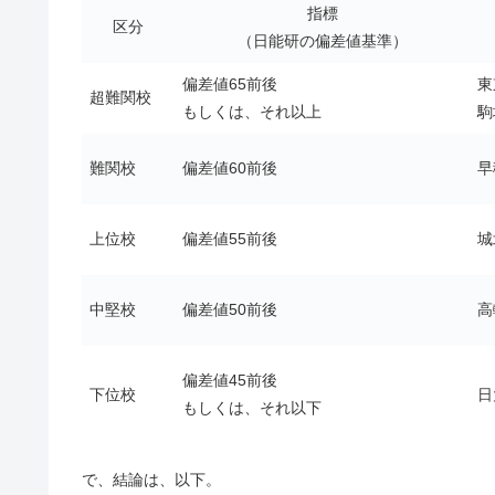
指標
区分
（日能研の偏差値基準）
偏差値65前後
東
超難関校
もしくは、それ以上
駒
難関校
偏差値60前後
早
上位校
偏差値55前後
城
中堅校
偏差値50前後
高
偏差値45前後
下位校
日
もしくは、それ以下
で、結論は、以下。