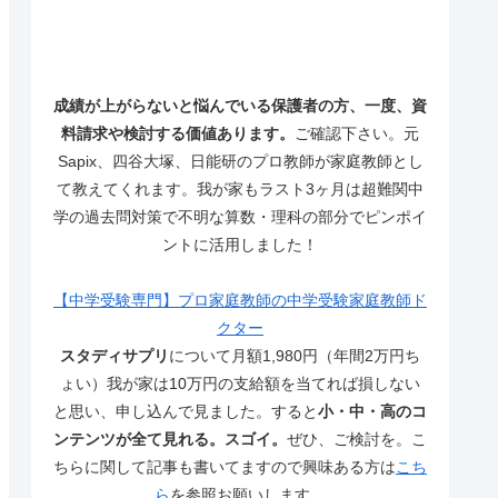
成績が上がらないと悩んでいる保護者の方、一度、資
料請求や検討する価値あります。
ご確認下さい。元
Sapix、四谷大塚、日能研のプロ教師が家庭教師とし
て教えてくれます。我が家もラスト3ヶ月は超難関中
学の過去問対策で不明な算数・理科の部分でピンポイ
ントに活用しました！
【中学受験専門】プロ家庭教師の中学受験家庭教師ド
クター
スタディサプリ
について月額1,980円（年間2万円ち
ょい）我が家は10万円の支給額を当てれば損しない
と思い、申し込んで見ました。すると
小・中・高のコ
ンテンツが全て見れる。スゴイ。
ぜひ、ご検討を。こ
ちらに関して記事も書いてますので興味ある方は
こち
ら
を参照お願いします。