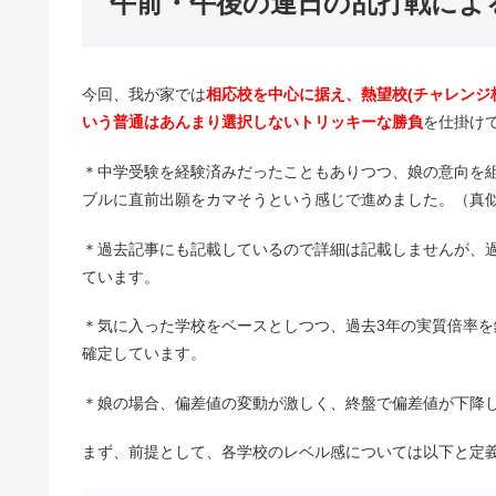
午前・午後の連日の乱打戦によ
今回、我が家では
相応校を中心に据え、熱望校(チャレンジ
いう普通はあんまり選択しないトリッキーな勝負
を仕掛け
＊中学受験を経験済みだったこともありつつ、娘の意向を
ブルに直前出願をカマそうという感じで進めました。（真
＊過去記事にも記載しているので詳細は記載しませんが、
ています。
＊気に入った学校をベースとしつつ、過去3年の実質倍率
確定しています。
＊娘の場合、偏差値の変動が激しく、終盤で偏差値が下降
まず、前提として、各学校のレベル感については以下と定