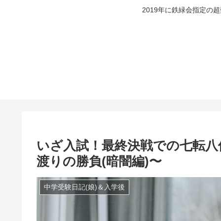
2019年に鉄緑会指定の
いざ入試！最終決戦での七転八倒
渡りの勝負(暗闇編)〜
中学受験日記(娘)＆入学後