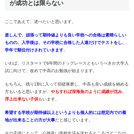
が成功とは限らない
ここであえて、述べたいと思います。
楽しんで、頑張って期待値よりも良い学校への合格は素晴らしい
ものの、入学後は、その学校に合格した人達だけでテストをし、
学年で順位付けされていきます
。
いわば、リスタートで6年間のドッグレースともいうべきか大学入
試に向けて、改めて中高のお勉強が始まります。
もちろん、残り1割に入って切磋琢磨し、中高も良い成績を納める
方もいると思いますが、
やもすれば深海魚のように成績が沈み、
浮上出来ない子供
もいます。
希望する学校が期待値以上というよりも個人的には想定内での着
地が出来ることの方が大事
だと感じています。
その子供にとって、心地良い学校生活を送れるところはどこなの