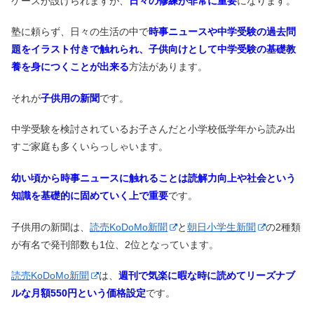
ケースが設けられますが、
日々の修練が非常に重要
になります。
塾に頼らず、日々の生活の中で
時事ニュースや中学受験の過去問
題をイラスト付きで触れられ、子供向けとして中学受験の基礎教
養を身につくことが出来る
方法があります。
それが
子供用の新聞
です。
中学受験を検討されているお子さんだと小学校低学年から読み出
すご家庭も多くいらっしゃいます。
幼い頃から時事ニュースに触れることは読解力向上や社会という
知識を基礎的に固めていく上で重要
です。
子供用の新聞は、
読売KoDoMo新聞
と
朝日小学生新聞
の2種類
が有名で発刊部数も1位、2位となっています。
読売KoDoMo新聞
は、
週刊で気楽に暇な時に読めて
リーズナブ
ルな月額550円という価格設定
です。