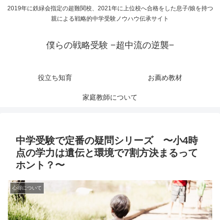
2019年に鉄緑会指定の超難関校、2021年に上位校へ合格をした息子/娘を持つ
親による戦略的中学受験ノウハウ伝承サイト
僕らの戦略受験 −超中流の逆襲−
役立ち知育
お薦め教材
家庭教師について
中学受験で定番の疑問シリーズ 〜小4時
点の学力は遺伝と環境で7割方決まるって
ホント？〜
心得について