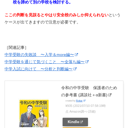
校を諦めて別の学校を検討する。
ここの判断を見誤るとやはり安全校のみしか抑えられない
という
ケースが出てきますので注意が必要です。
［関連記事］
中学受験の失敗談 〜入学＆more編〜
中学受験を通じて気づくこと 〜全落ち編〜
中学入試に向けて 〜分析と判断編〜
令和の中学受験 保護者のため
の参考書 (講談社＋α新書)
created by
Rinker
¥935
(2021/07/10 07:58:19時
点 Amazon調べ-
詳細)
Kindle