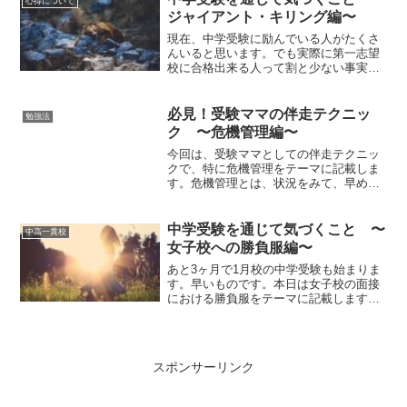
心得について
思います。夏休み仕様っ...
ジャイアント・キリング編〜
現在、中学受験に励んでいる人がたくさ
んいると思います。でも実際に第一志望
校に合格出来る人って割と少ない事実が
ありますよね。実際、どういった人がき
ちんと第一志望校に合格しているのか？
気になりますよね。そこで今回は私の周
必見！受験ママの伴走テクニッ
勉強法
りにもいたジャイアント・...
ク 〜危機管理編〜
今回は、受験ママとしての伴走テクニッ
クで、特に危機管理をテーマに記載しま
す。危機管理とは、状況をみて、早めに
対処しないと手遅れになる、もしくは、
問題を早めにキャッチして対応策を早期
に講じることを指しています。我が家の
中学受験を通じて気づくこと 〜
中高一貫校
受験ママは、慎重過ぎると...
女子校への勝負服編〜
あと3ヶ月で1月校の中学受験も始まりま
す。早いものです。本日は女子校の面接
における勝負服をテーマに記載します。
どんな服が適切なのか、TPOを踏まえた
場合にどうなのか、難しいところです
が、実績ベースでお伝えします。中学受
験を通じて気づくことに...
スポンサーリンク