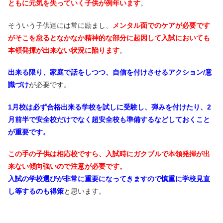
ともに元気を失っていく子供が例年います
。
そういう子供達には常に励まし、
メンタル面でのケアが必要です
がそこを怠るとなかなか精神的な部分に起因して入試においても
本領発揮が出来ない状況に陥ります
。
出来る限り、家庭で話をしつつ、自信を付けさせるアクション/意
識づけ
が必要です。
1月校は必ず合格出来る学校を試しに受験し、弾みを付けたり、2
月前半で安全校だけでなく超安全校も準備するなどしておくこと
が重要です。
この手の子供は相応校ですら、入試時にガクブルで本領発揮が出
来ない傾向強いので注意が必要です。
入試の学校選びが非常に重要になってきますので慎重に学校見直
し等するのも得策
と思います。