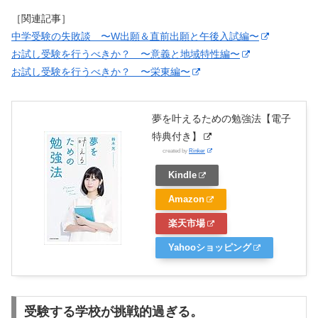
［関連記事］
中学受験の失敗談 〜W出願＆直前出願と午後入試編〜
お試し受験を行うべきか？ 〜意義と地域特性編〜
お試し受験を行うべきか？ 〜栄東編〜
夢を叶えるための勉強法【電子
特典付き】
created by
Rinker
Kindle
Amazon
楽天市場
Yahooショッピング
受験する学校が挑戦的過ぎる。