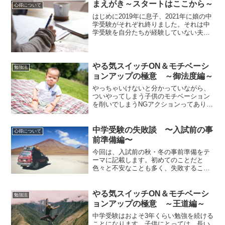
まえがき～スタートはここから～
心得について
はじめに2019年に息子、2021年に娘の中
学受験がそれぞれ終りました。それは中
学受験を自分たちが経験していない夫婦
においての挑戦でした。息子が中学受験
を希望してから塾や巷にあふれている中
学受験に関する情報を上手く活用し、
「僕らの戦略受験」...
やる気スイッチON＆モチベーシ
勉強法
ョンアップの極意 ～御法度編～
やっちゃいけないと分かっていながら、
ついやってしまう子供のモチベーション
を削いでしまうNGアクションってありま
すよね？今回は、子供のやる気を削いで
しまう御法度な事柄をテーマに記載し、
教訓としてそういうアクションを取らな
中学受験の失敗談 〜入試前の事
心得について
いように振り返れればと...
前準備編〜
今回は、入試前の秋・冬の事前準備をテ
ーマに記載します。初めてのことだと
色々と不安なことも多く、失敗すること
もあろうかと思います。すでに身近にあ
った失敗談とともに教訓を得て、目の前
の中学受験に備えましょう。中学受験の
やる気スイッチON＆モチベーシ
勉強法
失敗談について、他の記事を...
ョンアップの極意 ～王道編～
中学受験はおよそ3年くらい勉強を続ける
ことになります。子供にとっては、長い