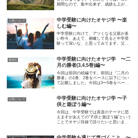
期間なので、集中出来ず、成績も上がら
ず、世のお母様方は、イライラしている
と思います。我が家も人のことは言えま
せんが、まあ、子供のやる気のエンジン
中学受験に向けたオヤジ学 〜楽
心得について
が掛かるのにはキッカケ...
しむ編〜
中学受験に向けて、アツくなる父親が多
い昨今、あえて、俯瞰して見ると中学受
験って深いな、と思ってみてます。父親
も中学受験をビジネスライクに捉えて俯
瞰して見ることで新たな興味が湧くかも
しれません。今回は、アツイ父親/無関心
中学受験に向けたオヤジ学 〜二
勉強法
な父親が社会人として中...
月の勝者(3,4,5巻)編〜
今回は前回の続編です。前回は『二月の
勝者』の1巻、2巻をベースに以下につい
て記載しました。今回は3〜5巻をベース
に同じように『二月の勝者』を例に取
り、オヤジとしての見解やこうやったほ
うが良いんだろうなあという考察と中学
中学受験に向けたオヤジ学 〜子
心得について
受験を終えている保護者...
供と遊ぼう編〜
今回は、中学受験では真逆のテーマに思
えますがあえての”子供と遊ぼう編”という
ことでオヤジ目線で語りたいと思いま
す。いつも母親に任せきりな父親が多い
と思いますが、父親としての子供との関
わりについてフォーカスして行きたいと
中学受験を通じて気づくこと 〜