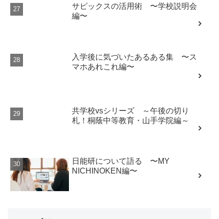
サピックスの活用術 〜学校説明会
編〜
入学後に気づいたあるある集 〜ス
マホあれこれ編〜
共学校vsシリーズ ～午後の切り
札！桐蔭中等教育・山手学院編～
日能研について語る 〜MY
NICHINOKEN編〜