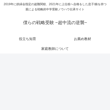
2019年に鉄緑会指定の超難関校、2021年に上位校へ合格をした息子/娘を持つ
親による戦略的中学受験ノウハウ伝承サイト
僕らの戦略受験 −超中流の逆襲−
役立ち知育
お薦め教材
家庭教師について