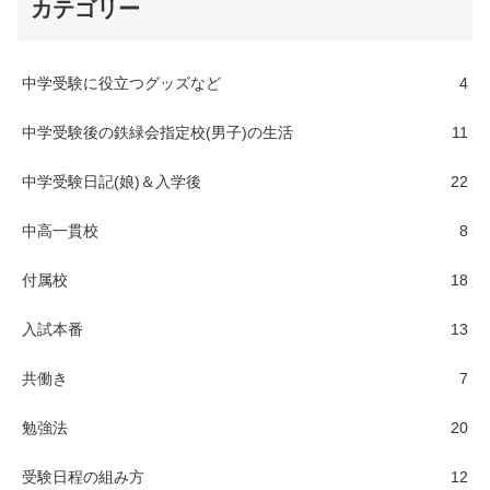
カテゴリー
中学受験に役立つグッズなど
4
中学受験後の鉄緑会指定校(男子)の生活
11
中学受験日記(娘)＆入学後
22
中高一貫校
8
付属校
18
入試本番
13
共働き
7
勉強法
20
受験日程の組み方
12