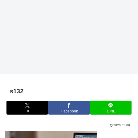
s132
X
Facebook
LINE
2020.05.09