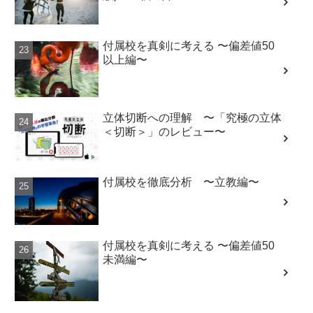
付属校を真剣に考える 〜偏差値50
以上編〜
立体切断への理解 〜「究極の立体
＜切断＞」のレビュー〜
付属校を徹底分析 〜立教編〜
付属校を真剣に考える 〜偏差値50
未満編〜