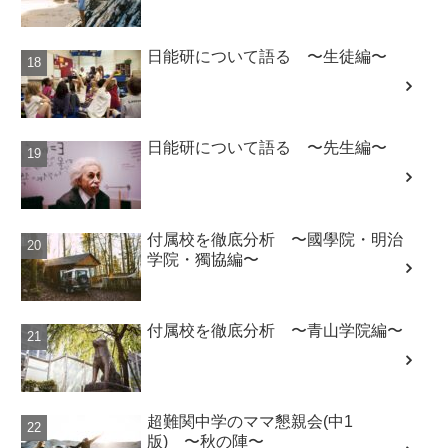
日能研について語る 〜生徒編〜
日能研について語る 〜先生編〜
付属校を徹底分析 〜國學院・明治
学院・獨協編〜
付属校を徹底分析 〜青山学院編〜
超難関中学のママ懇親会(中1
版) 〜秋の陣〜