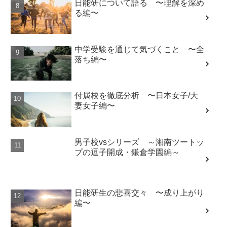
日能研について語る 〜理解を深め
る編〜
中学受験を通じて気づくこと 〜全
落ち編〜
付属校を徹底分析 〜日本女子/大
妻女子編〜
男子校vsシリーズ ～湘南ツートッ
プの逗子開成・鎌倉学園編～
日能研生の悲喜交々 〜成り上がり
編〜