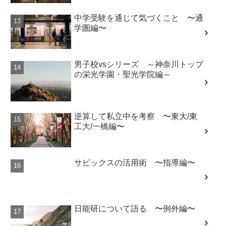
中学受験を通じて気づくこと 〜通
学圏編〜
男子校vsシリーズ ～神奈川トップ
の栄光学園・聖光学院編～
逆算して私立中を考察 〜東大/東
工大/一橋編〜
サピックスの活用術 〜指導編〜
日能研について語る 〜例外編〜