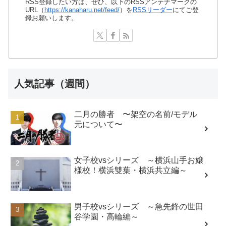
RSS登録したい方は、ぜひ、以下のRSSアンテナマークの
URL（
https://kanaharu.net/feed/
）を
RSSリーダー
にてご登
録お願いします。
人気記事（週間）
二月の勝者 〜架空の名前/モデル
元について〜
女子校vsシリーズ ～横浜山手お嬢
様校！横浜雙葉・横浜共立編～
男子校vsシリーズ ～急先鋒の世田
谷学園・高輪編～