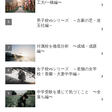
工大/一橋編〜
男子校vsシリーズ ～古豪の芝・攻
玉社編～
付属校を徹底分析 〜成城・成蹊
編〜
女子校vsシリーズ ～老舗の女学
校！香蘭・大妻中学編～
中学受験を通じて気づくこと 〜全
落ち編〜