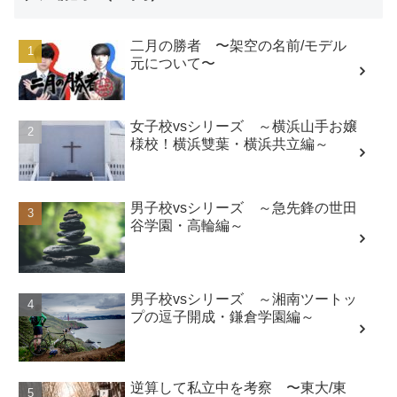
二月の勝者 〜架空の名前/モデル
元について〜
女子校vsシリーズ ～横浜山手お嬢
様校！横浜雙葉・横浜共立編～
男子校vsシリーズ ～急先鋒の世田
谷学園・高輪編～
男子校vsシリーズ ～湘南ツートッ
プの逗子開成・鎌倉学園編～
逆算して私立中を考察 〜東大/東