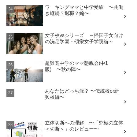
ワーキングママと中学受験 〜共働
き継続？退職？編〜
女子校vsシリーズ ～帰国子女向け
の洗足学園・頌栄女子学院編～
超難関中学のママ懇親会(中1
版) 〜秋の陣〜
あなたはどっち派？ 〜伝統校or新
興校編〜
立体切断への理解 〜「究極の立体
＜切断＞」のレビュー〜