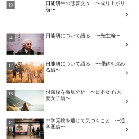
日能研生の悲喜交々 〜成り上がり
編〜
日能研について語る 〜先生編〜
日能研について語る 〜理解を深め
る編〜
付属校を徹底分析 〜日本女子/大
妻女子編〜
中学受験を通じて気づくこと 〜通
学圏編〜