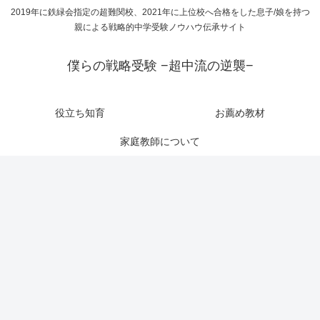
2019年に鉄緑会指定の超難関校、2021年に上位校へ合格をした息子/娘を持つ
親による戦略的中学受験ノウハウ伝承サイト
僕らの戦略受験 −超中流の逆襲−
役立ち知育
お薦め教材
家庭教師について