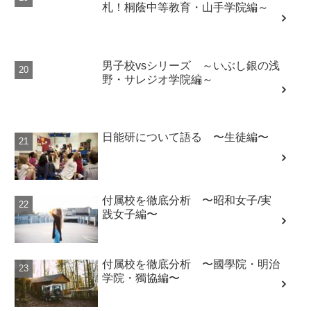
札！桐蔭中等教育・山手学院編～
男子校vsシリーズ ～いぶし銀の浅
野・サレジオ学院編～
日能研について語る 〜生徒編〜
付属校を徹底分析 〜昭和女子/実
践女子編〜
付属校を徹底分析 〜國學院・明治
学院・獨協編〜