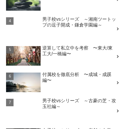
男子校vsシリーズ ～湘南ツートッ
プの逗子開成・鎌倉学園編～
逆算して私立中を考察 〜東大/東
工大/一橋編〜
付属校を徹底分析 〜成城・成蹊
編〜
男子校vsシリーズ ～古豪の芝・攻
玉社編～