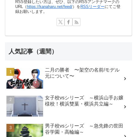
RSS登録したい方は、ぜひ、以下のRSSアンテナマークの
URL（
https://kanaharu.net/feed/
）を
RSSリーダー
にてご登
録お願いします。
人気記事（週間）
二月の勝者 〜架空の名前/モデル
元について〜
女子校vsシリーズ ～横浜山手お嬢
様校！横浜雙葉・横浜共立編～
男子校vsシリーズ ～急先鋒の世田
谷学園・高輪編～