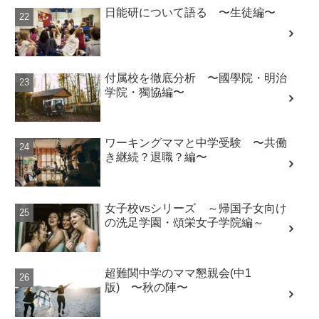
日能研について語る 〜生徒編〜
付属校を徹底分析 〜國學院・明治
学院・獨協編〜
ワーキングママと中学受験 〜共働
き継続？退職？編〜
女子校vsシリーズ ～帰国子女向け
の洗足学園・頌栄女子学院編～
超難関中学のママ懇親会(中1
版) 〜秋の陣〜