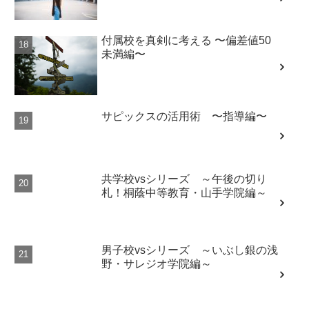
付属校を真剣に考える 〜偏差値50
未満編〜
サピックスの活用術 〜指導編〜
共学校vsシリーズ ～午後の切り
札！桐蔭中等教育・山手学院編～
男子校vsシリーズ ～いぶし銀の浅
野・サレジオ学院編～