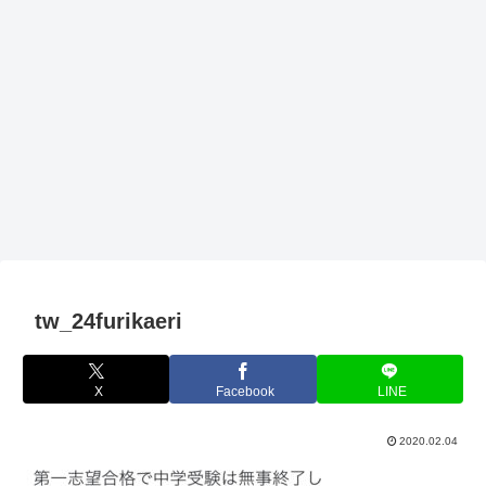
tw_24furikaeri
X
Facebook
LINE
2020.02.04