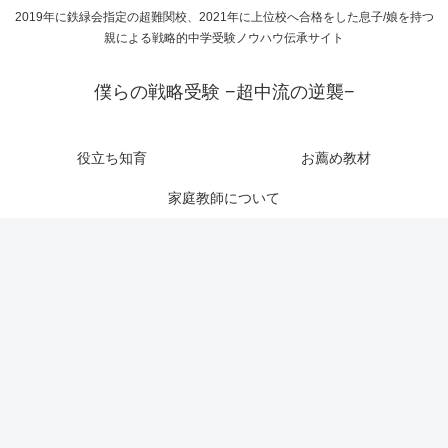
2019年に鉄緑会指定の超難関校、2021年に上位校へ合格をした息子/娘を持つ
親による戦略的中学受験ノウハウ伝承サイト
僕らの戦略受験 −超中流の逆襲−
役立ち知育
お薦め教材
家庭教師について