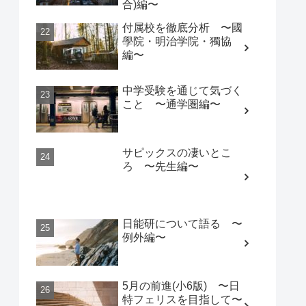
合)編〜
付属校を徹底分析 〜國
學院・明治学院・獨協
編〜
中学受験を通じて気づく
こと 〜通学圏編〜
サピックスの凄いとこ
ろ 〜先生編〜
日能研について語る 〜
例外編〜
5月の前進(小6版) 〜日
特フェリスを目指して〜