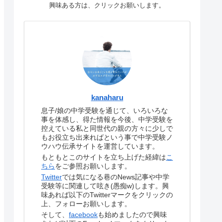
興味ある方は、クリックお願いします。
kanaharu
息子/娘の中学受験を通じて、いろいろな
事を体感し、得た情報を今後、中学受験を
控えている私と同世代の親の方々に少しで
もお役立ち出来ればという事で中学受験ノ
ウハウ伝承サイトを運営しています。
もともとこのサイトを立ち上げた経緯は
こ
ちら
をご参照お願いします。
Twitter
では気になる巷のNews記事や中学
受験等に関連して呟き(愚痴w)します。興
味あれば以下のTwitterマークをクリックの
上、フォローお願いします。
そして、
facebook
も始めましたので興味