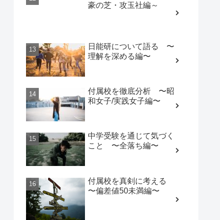
豪の芝・攻玉社編～
日能研について語る 〜
理解を深める編〜
付属校を徹底分析 〜昭
和女子/実践女子編〜
中学受験を通じて気づく
こと 〜全落ち編〜
付属校を真剣に考える
〜偏差値50未満編〜