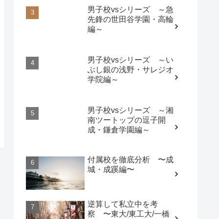
男子校vsシリーズ ～急
先鋒の世田谷学園・高輪
編～
男子校vsシリーズ ～い
ぶし銀の浅野・サレジオ
学院編～
男子校vsシリーズ ～湘
南ツートップの逗子開
成・鎌倉学園編～
付属校を徹底分析 〜成
城・成蹊編〜
逆算して私立中を考
察 〜東大/東工大/一橋