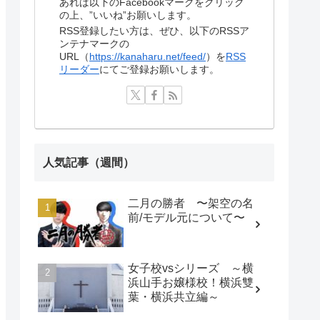
あれば以下のFacebookマークをクリック
の上、”いいね”お願いします。
RSS登録したい方は、ぜひ、以下のRSSア
ンテナマークの
URL（
https://kanaharu.net/feed/
）を
RSS
リーダー
にてご登録お願いします。
人気記事（週間）
二月の勝者 〜架空の名
前/モデル元について〜
女子校vsシリーズ ～横
浜山手お嬢様校！横浜雙
葉・横浜共立編～