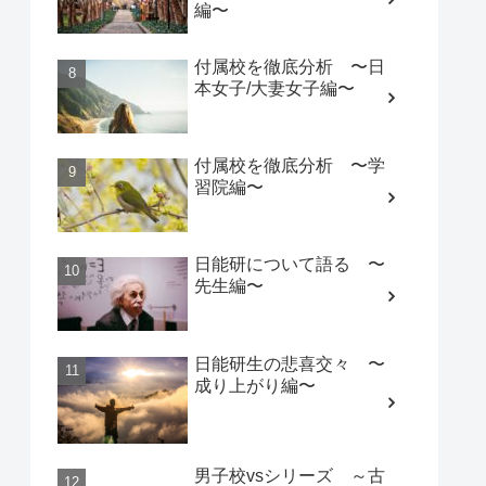
編〜
付属校を徹底分析 〜日
本女子/大妻女子編〜
付属校を徹底分析 〜学
習院編〜
日能研について語る 〜
先生編〜
日能研生の悲喜交々 〜
成り上がり編〜
男子校vsシリーズ ～古