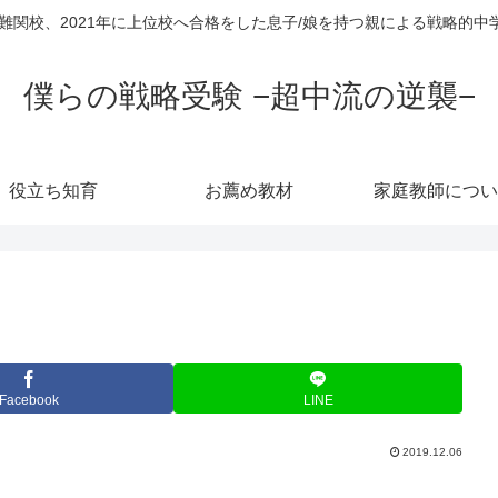
超難関校、2021年に上位校へ合格をした息子/娘を持つ親による戦略的
僕らの戦略受験 −超中流の逆襲−
役立ち知育
お薦め教材
家庭教師につい
Facebook
LINE
2019.12.06