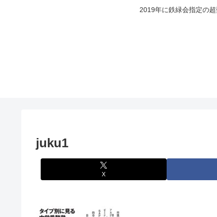
2019年に鉄緑会指定の
juku1
X