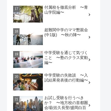
付属校を徹底分析 〜青
山学院編〜
超難関中学のママ懇親会
(中1版) 〜秋の陣〜
中学受験を通じて気づく
こと 〜塾のクラス変動
編〜
中学受験の失敗談 〜入
試結果発表後の行動編〜
お試し受験を行うべき
か？ 〜地方校の首都圏
会場(佐久長聖/盛岡白百