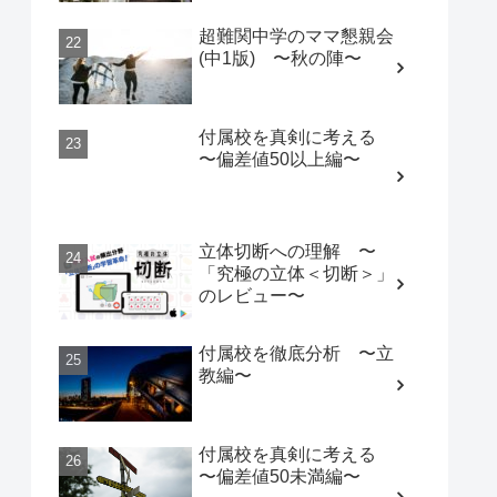
超難関中学のママ懇親会
(中1版) 〜秋の陣〜
付属校を真剣に考える
〜偏差値50以上編〜
立体切断への理解 〜
「究極の立体＜切断＞」
のレビュー〜
付属校を徹底分析 〜立
教編〜
付属校を真剣に考える
〜偏差値50未満編〜