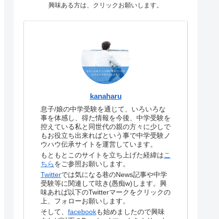
興味ある方は、クリックお願いします。
kanaharu
息子/娘の中学受験を通じて、いろいろな
事を体感し、得た情報を今後、中学受験を
控えている私と同世代の親の方々に少しで
もお役立ち出来ればという事で中学受験ノ
ウハウ伝承サイトを運営しています。
もともとこのサイトを立ち上げた経緯は
こ
ちら
をご参照お願いします。
Twitter
では気になる巷のNews記事や中学
受験等に関連して呟き(愚痴w)します。興
味あれば以下のTwitterマークをクリックの
上、フォローお願いします。
そして、
facebook
も始めましたので興味