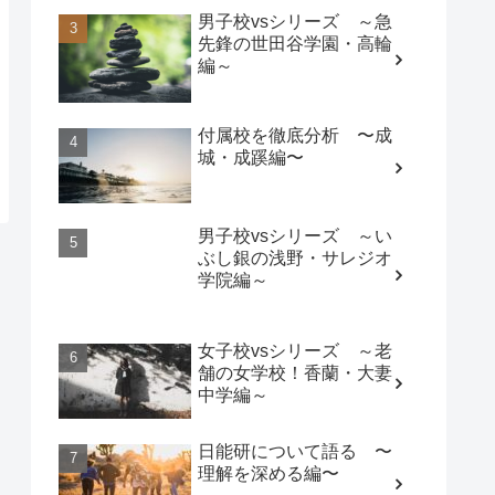
男子校vsシリーズ ～急
先鋒の世田谷学園・高輪
編～
付属校を徹底分析 〜成
城・成蹊編〜
男子校vsシリーズ ～い
ぶし銀の浅野・サレジオ
学院編～
女子校vsシリーズ ～老
舗の女学校！香蘭・大妻
中学編～
日能研について語る 〜
理解を深める編〜