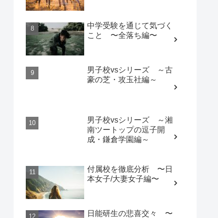
中学受験を通じて気づく
こと 〜全落ち編〜
男子校vsシリーズ ～古
豪の芝・攻玉社編～
男子校vsシリーズ ～湘
南ツートップの逗子開
成・鎌倉学園編～
付属校を徹底分析 〜日
本女子/大妻女子編〜
日能研生の悲喜交々 〜