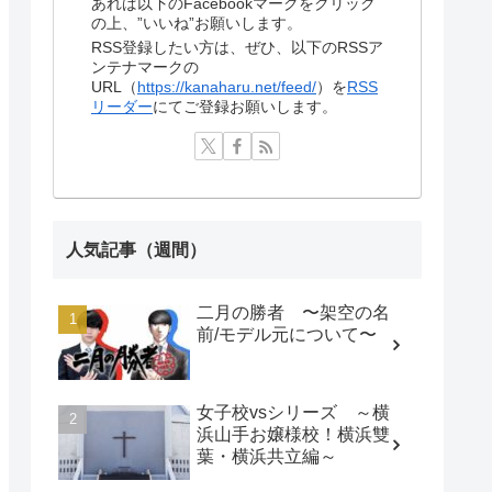
あれば以下のFacebookマークをクリック
の上、”いいね”お願いします。
RSS登録したい方は、ぜひ、以下のRSSア
ンテナマークの
URL（
https://kanaharu.net/feed/
）を
RSS
リーダー
にてご登録お願いします。
人気記事（週間）
二月の勝者 〜架空の名
前/モデル元について〜
女子校vsシリーズ ～横
浜山手お嬢様校！横浜雙
葉・横浜共立編～