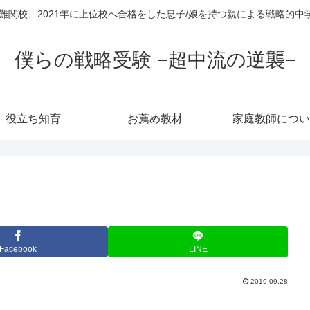
超難関校、2021年に上位校へ合格をした息子/娘を持つ親による戦略的
僕らの戦略受験 −超中流の逆襲−
役立ち知育
お薦め教材
家庭教師につい
Facebook
LINE
2019.09.28