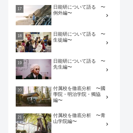
日能研について語る 〜
例外編〜
日能研について語る 〜
生徒編〜
日能研について語る 〜
先生編〜
付属校を徹底分析 〜國
學院・明治学院・獨協
編〜
付属校を徹底分析 〜青
山学院編〜