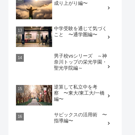
成り上がり編〜
中学受験を通じて気づく
こと 〜通学圏編〜
男子校vsシリーズ ～神
奈川トップの栄光学園・
聖光学院編～
逆算して私立中を考
察 〜東大/東工大/一橋
編〜
サピックスの活用術 〜
指導編〜