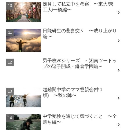
逆算して私立中を考察 〜東大/東
工大/一橋編〜
日能研生の悲喜交々 〜成り上がり
編〜
男子校vsシリーズ ～湘南ツートッ
プの逗子開成・鎌倉学園編～
超難関中学のママ懇親会(中1
版) 〜秋の陣〜
中学受験を通じて気づくこと 〜全
落ち編〜