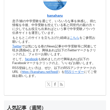
kanaharu
息子/娘の中学受験を通じて、いろいろな事を体感し、得た
情報を今後、中学受験を控えている私と同世代の親の方々
に少しでもお役立ち出来ればという事で中学受験ノウハウ
伝承サイトを運営しています。
もともとこのサイトを立ち上げた経緯は
こちら
をご参照お
願いします。
Twitter
では気になる巷のNews記事や中学受験等に関連して
呟き(愚痴w)します。興味あれば以下のTwitterマークをクリ
ックの上、フォローお願いします。
そして、
facebook
も始めましたので興味あれば以下の
Facebookマークをクリックの上、”いいね”お願いします。
RSS登録したい方は、ぜひ、以下のRSSアンテナマークの
URL（
https://kanaharu.net/feed/
）を
RSSリーダー
にてご登
録お願いします。
人気記事（週間）