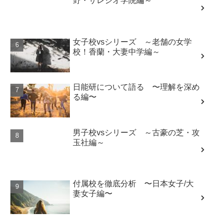
野・サレジオ学院編～
女子校vsシリーズ ～老舗の女学
校！香蘭・大妻中学編～
日能研について語る 〜理解を深め
る編〜
男子校vsシリーズ ～古豪の芝・攻
玉社編～
付属校を徹底分析 〜日本女子/大
妻女子編〜