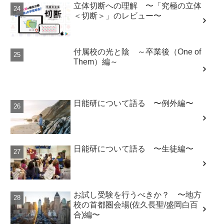
立体切断への理解 〜「究極の立体
＜切断＞」のレビュー〜
付属校の光と陰 ～卒業後（One of
Them）編～
日能研について語る 〜例外編〜
日能研について語る 〜生徒編〜
お試し受験を行うべきか？ 〜地方
校の首都圏会場(佐久長聖/盛岡白百
合)編〜