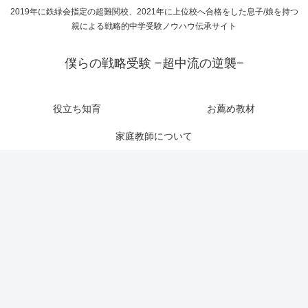
2019年に鉄緑会指定の超難関校、2021年に上位校へ合格をした息子/娘を持つ
親による戦略的中学受験ノウハウ伝承サイト
僕らの戦略受験 −超中流の逆襲−
役立ち知育
お薦め教材
家庭教師について