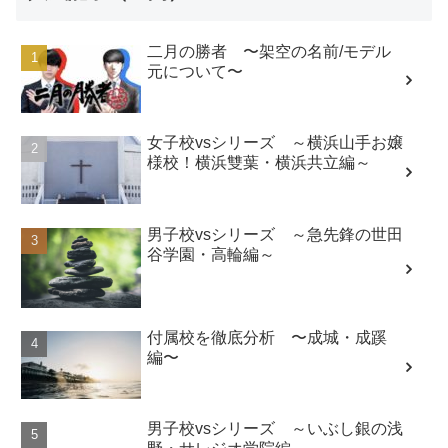
二月の勝者 〜架空の名前/モデル
元について〜
女子校vsシリーズ ～横浜山手お嬢
様校！横浜雙葉・横浜共立編～
男子校vsシリーズ ～急先鋒の世田
谷学園・高輪編～
付属校を徹底分析 〜成城・成蹊
編〜
男子校vsシリーズ ～いぶし銀の浅