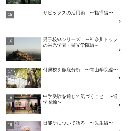
サピックスの活用術 〜指導編〜
男子校vsシリーズ ～神奈川トップ
の栄光学園・聖光学院編～
付属校を徹底分析 〜青山学院編〜
中学受験を通じて気づくこと 〜通
学圏編〜
日能研について語る 〜先生編〜