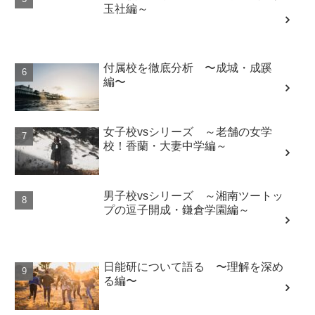
玉社編～
付属校を徹底分析 〜成城・成蹊
編〜
女子校vsシリーズ ～老舗の女学
校！香蘭・大妻中学編～
男子校vsシリーズ ～湘南ツートッ
プの逗子開成・鎌倉学園編～
日能研について語る 〜理解を深め
る編〜