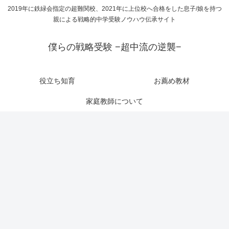
2019年に鉄緑会指定の超難関校、2021年に上位校へ合格をした息子/娘を持つ
親による戦略的中学受験ノウハウ伝承サイト
僕らの戦略受験 −超中流の逆襲−
役立ち知育
お薦め教材
家庭教師について