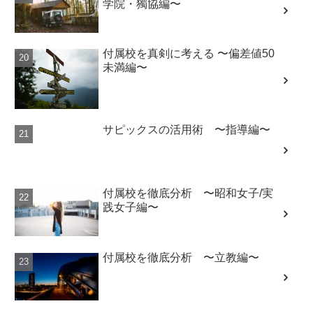
学院・獨協編〜
付属校を真剣に考える 〜偏差値50
未満編〜
サピックスの活用術 〜指導編〜
付属校を徹底分析 〜昭和女子/実
践女子編〜
付属校を徹底分析 〜立教編〜