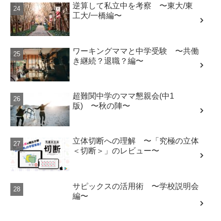
逆算して私立中を考察 〜東大/東
工大/一橋編〜
ワーキングママと中学受験 〜共働
き継続？退職？編〜
超難関中学のママ懇親会(中1
版) 〜秋の陣〜
立体切断への理解 〜「究極の立体
＜切断＞」のレビュー〜
サピックスの活用術 〜学校説明会
編〜