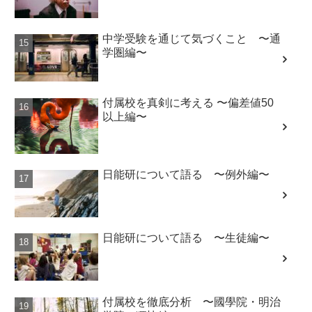
中学受験を通じて気づくこと 〜通
学圏編〜
付属校を真剣に考える 〜偏差値50
以上編〜
日能研について語る 〜例外編〜
日能研について語る 〜生徒編〜
付属校を徹底分析 〜國學院・明治