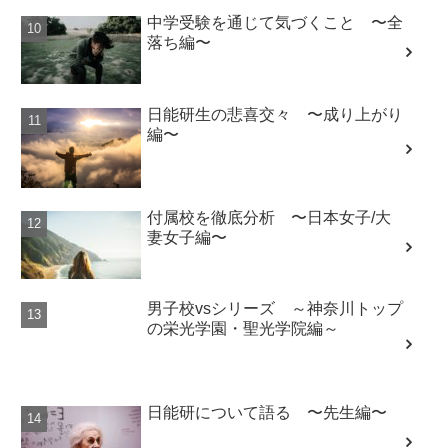
中学受験を通じて気づくこと 〜全
落ち編〜
日能研生の悲喜交々 〜成り上がり
編〜
付属校を徹底分析 〜日本女子/大
妻女子編〜
男子校vsシリーズ ～神奈川トップ
の栄光学園・聖光学院編～
日能研について語る 〜先生編〜