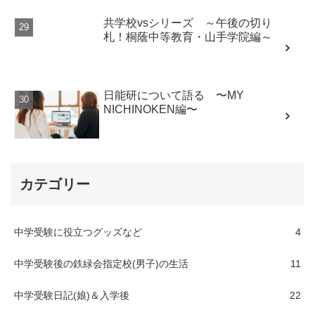
共学校vsシリーズ ～午後の切り
札！桐蔭中等教育・山手学院編～
日能研について語る 〜MY
NICHINOKEN編〜
カテゴリー
中学受験に役立つグッズなど
4
中学受験後の鉄緑会指定校(男子)の生活
11
中学受験日記(娘)＆入学後
22