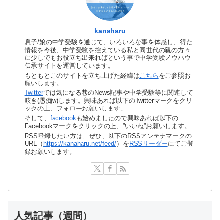
kanaharu
息子/娘の中学受験を通じて、いろいろな事を体感し、得た
情報を今後、中学受験を控えている私と同世代の親の方々
に少しでもお役立ち出来ればという事で中学受験ノウハウ
伝承サイトを運営しています。
もともとこのサイトを立ち上げた経緯は
こちら
をご参照お
願いします。
Twitter
では気になる巷のNews記事や中学受験等に関連して
呟き(愚痴w)します。興味あれば以下のTwitterマークをクリ
ックの上、フォローお願いします。
そして、
facebook
も始めましたので興味あれば以下の
Facebookマークをクリックの上、”いいね”お願いします。
RSS登録したい方は、ぜひ、以下のRSSアンテナマークの
URL（
https://kanaharu.net/feed/
）を
RSSリーダー
にてご登
録お願いします。
人気記事（週間）