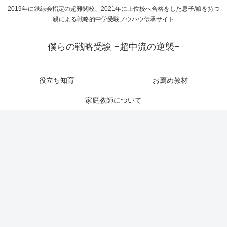
2019年に鉄緑会指定の超難関校、2021年に上位校へ合格をした息子/娘を持つ
親による戦略的中学受験ノウハウ伝承サイト
僕らの戦略受験 −超中流の逆襲−
役立ち知育
お薦め教材
家庭教師について