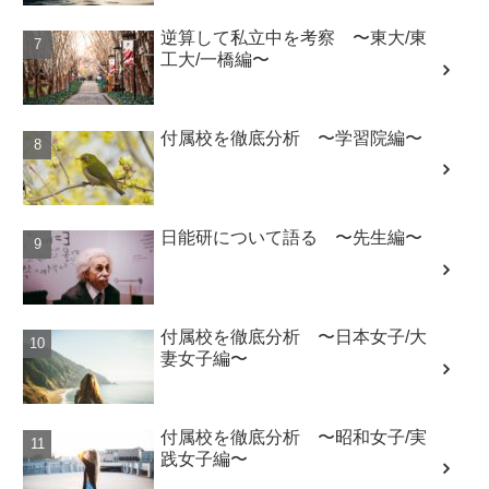
逆算して私立中を考察 〜東大/東
工大/一橋編〜
付属校を徹底分析 〜学習院編〜
日能研について語る 〜先生編〜
付属校を徹底分析 〜日本女子/大
妻女子編〜
付属校を徹底分析 〜昭和女子/実
践女子編〜