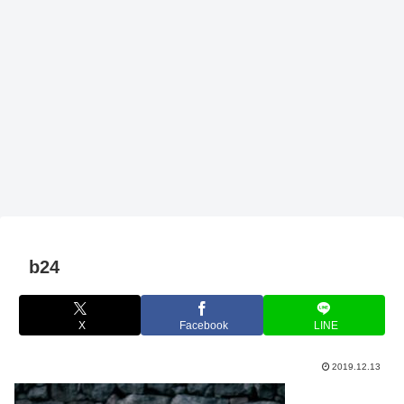
b24
X
Facebook
LINE
2019.12.13