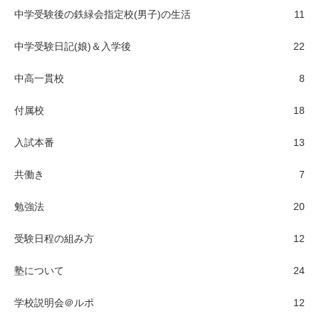
中学受験後の鉄緑会指定校(男子)の生活
11
中学受験日記(娘)＆入学後
22
中高一貫校
8
付属校
18
入試本番
13
共働き
7
勉強法
20
受験日程の組み方
12
塾について
24
学校説明会＠ルポ
12