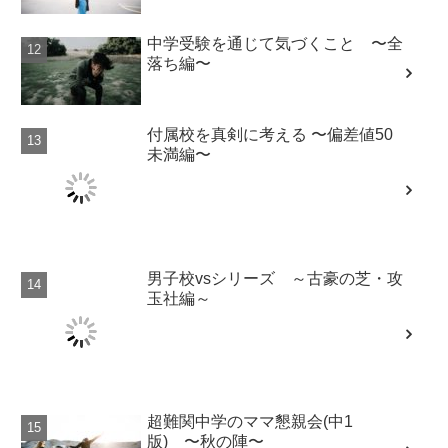
中学受験を通じて気づくこと 〜全
落ち編〜
付属校を真剣に考える 〜偏差値50
未満編〜
男子校vsシリーズ ～古豪の芝・攻
玉社編～
超難関中学のママ懇親会(中1
版) 〜秋の陣〜