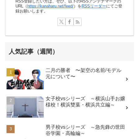
RSS登録したい方は、ぜひ、以下のRSSアンテナマークの
URL（
https://kanaharu.net/feed/
）を
RSSリーダー
にてご登
録お願いします。
人気記事（週間）
二月の勝者 〜架空の名前/モデル
元について〜
女子校vsシリーズ ～横浜山手お嬢
様校！横浜雙葉・横浜共立編～
男子校vsシリーズ ～急先鋒の世田
谷学園・高輪編～