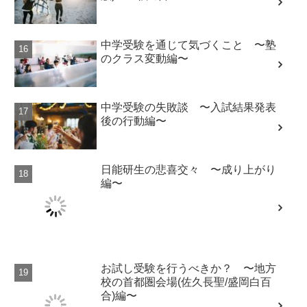
中学受験を通じて気づくこと 〜塾
のクラス変動編〜
中学受験の失敗談 〜入試結果発表
後の行動編〜
日能研生の悲喜交々 〜成り上がり
編〜
お試し受験を行うべきか？ 〜地方
校の首都圏会場(佐久長聖/盛岡白百
合)編〜