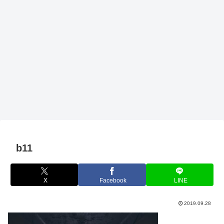
b11
X
Facebook
LINE
2019.09.28