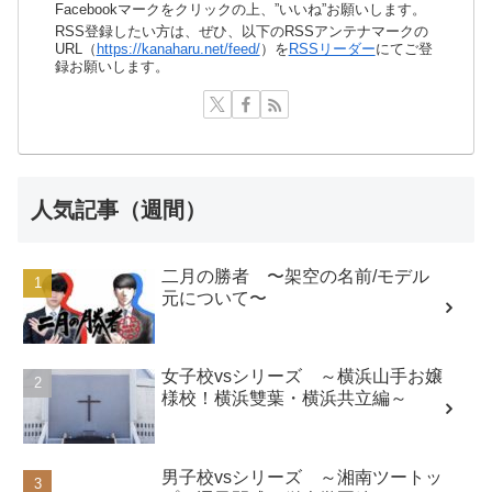
Facebookマークをクリックの上、”いいね”お願いします。
RSS登録したい方は、ぜひ、以下のRSSアンテナマークの
URL（
https://kanaharu.net/feed/
）を
RSSリーダー
にてご登
録お願いします。
人気記事（週間）
二月の勝者 〜架空の名前/モデル
元について〜
女子校vsシリーズ ～横浜山手お嬢
様校！横浜雙葉・横浜共立編～
男子校vsシリーズ ～湘南ツートッ