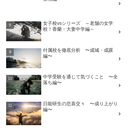
女子校vsシリーズ ～老舗の女学
校！香蘭・大妻中学編～
付属校を徹底分析 〜成城・成蹊
編〜
中学受験を通じて気づくこと 〜全
落ち編〜
日能研生の悲喜交々 〜成り上がり
編〜
日能研について語る 〜理解を深め
る編〜