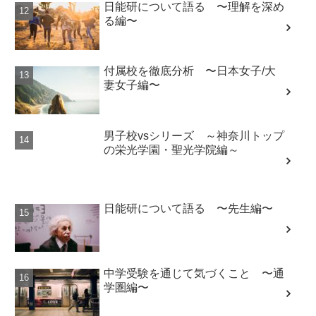
付属校を徹底分析 〜日本女子/大
妻女子編〜
男子校vsシリーズ ～神奈川トップ
の栄光学園・聖光学院編～
日能研について語る 〜先生編〜
中学受験を通じて気づくこと 〜通
学圏編〜
付属校を真剣に考える 〜偏差値50