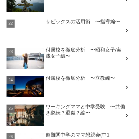
サピックスの活用術 〜指導編〜
付属校を徹底分析 〜昭和女子/実
践女子編〜
付属校を徹底分析 〜立教編〜
ワーキングママと中学受験 〜共働
き継続？退職？編〜
超難関中学のママ懇親会(中1
版) 〜秋の陣〜