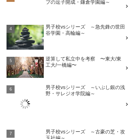
プの逗子開成・鎌倉学園編～
男子校vsシリーズ ～急先鋒の世田
谷学園・高輪編～
逆算して私立中を考察 〜東大/東
工大/一橋編〜
男子校vsシリーズ ～いぶし銀の浅
野・サレジオ学院編～
男子校vsシリーズ ～古豪の芝・攻
玉社編～