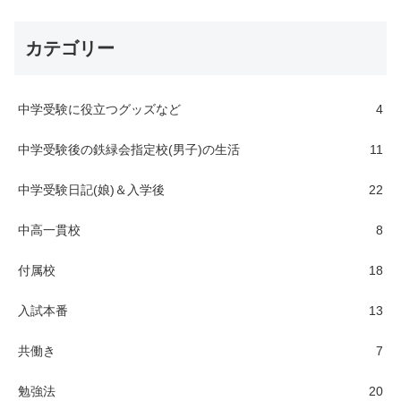
カテゴリー
中学受験に役立つグッズなど
4
中学受験後の鉄緑会指定校(男子)の生活
11
中学受験日記(娘)＆入学後
22
中高一貫校
8
付属校
18
入試本番
13
共働き
7
勉強法
20
受験日程の組み方
12