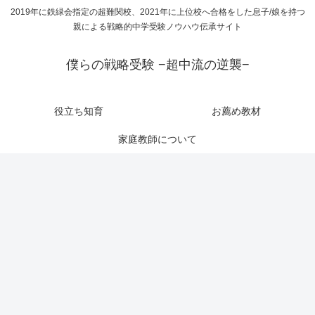
2019年に鉄緑会指定の超難関校、2021年に上位校へ合格をした息子/娘を持つ
親による戦略的中学受験ノウハウ伝承サイト
僕らの戦略受験 −超中流の逆襲−
役立ち知育
お薦め教材
家庭教師について