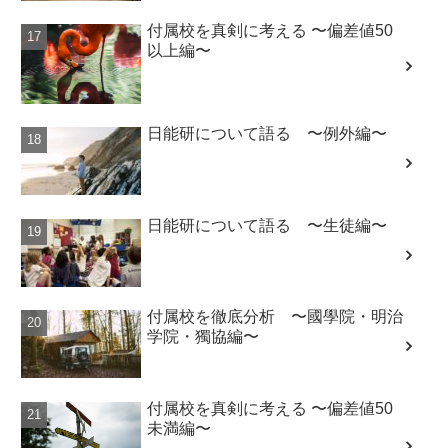
以上編〜
日能研について語る 〜例外編〜
日能研について語る 〜生徒編〜
付属校を徹底分析 〜國學院・明治
学院・獨協編〜
付属校を真剣に考える 〜偏差値50
未満編〜