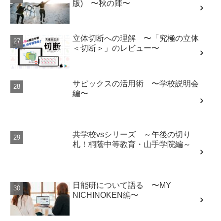
立体切断への理解 〜「究極の立体
＜切断＞」のレビュー〜
サピックスの活用術 〜学校説明会
編〜
共学校vsシリーズ ～午後の切り
札！桐蔭中等教育・山手学院編～
日能研について語る 〜MY
NICHINOKEN編〜