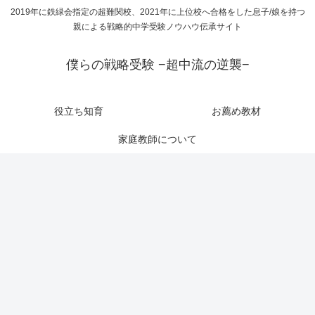
2019年に鉄緑会指定の超難関校、2021年に上位校へ合格をした息子/娘を持つ
親による戦略的中学受験ノウハウ伝承サイト
僕らの戦略受験 −超中流の逆襲−
役立ち知育
お薦め教材
家庭教師について