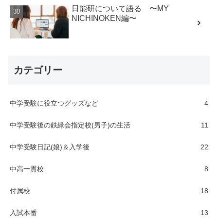
日能研について語る 〜MY
NICHINOKEN編〜
カテゴリー
中学受験に役立つグッズなど
4
中学受験後の鉄緑会指定校(男子)の生活
11
中学受験日記(娘)＆入学後
22
中高一貫校
8
付属校
18
入試本番
13