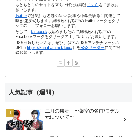
もともとこのサイトを立ち上げた経緯は
こちら
をご参照お
願いします。
Twitter
では気になる巷のNews記事や中学受験等に関連して
呟き(愚痴w)します。興味あれば以下のTwitterマークをクリ
ックの上、フォローお願いします。
そして、
facebook
も始めましたので興味あれば以下の
Facebookマークをクリックの上、”いいね”お願いします。
RSS登録したい方は、ぜひ、以下のRSSアンテナマークの
URL（
https://kanaharu.net/feed/
）を
RSSリーダー
にてご登
録お願いします。
人気記事（週間）
二月の勝者 〜架空の名前/モデル
元について〜