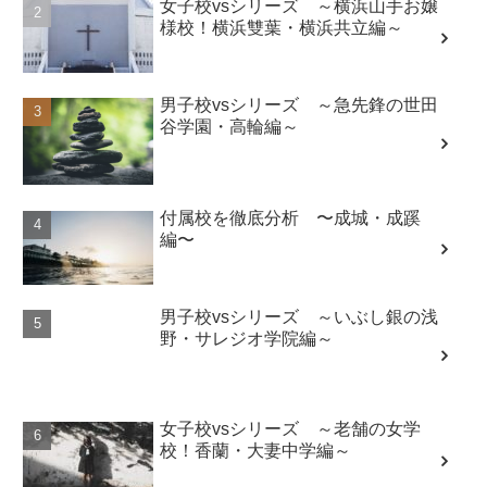
女子校vsシリーズ ～横浜山手お嬢
様校！横浜雙葉・横浜共立編～
男子校vsシリーズ ～急先鋒の世田
谷学園・高輪編～
付属校を徹底分析 〜成城・成蹊
編〜
男子校vsシリーズ ～いぶし銀の浅
野・サレジオ学院編～
女子校vsシリーズ ～老舗の女学
校！香蘭・大妻中学編～