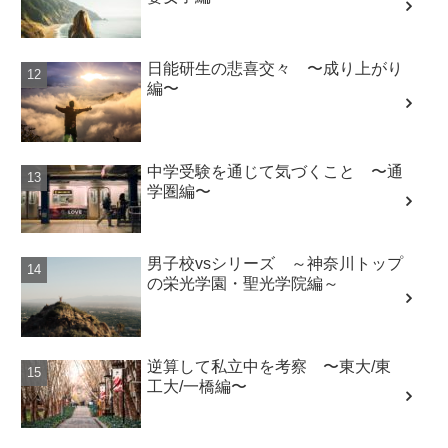
日能研生の悲喜交々 〜成り上がり
編〜
中学受験を通じて気づくこと 〜通
学圏編〜
男子校vsシリーズ ～神奈川トップ
の栄光学園・聖光学院編～
逆算して私立中を考察 〜東大/東
工大/一橋編〜