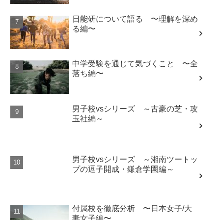
日能研について語る 〜理解を深め
る編〜
中学受験を通じて気づくこと 〜全
落ち編〜
男子校vsシリーズ ～古豪の芝・攻
玉社編～
男子校vsシリーズ ～湘南ツートッ
プの逗子開成・鎌倉学園編～
付属校を徹底分析 〜日本女子/大
妻女子編〜