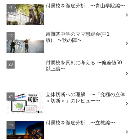
付属校を徹底分析 〜青山学院編〜
超難関中学のママ懇親会(中1
版) 〜秋の陣〜
付属校を真剣に考える 〜偏差値50
以上編〜
立体切断への理解 〜「究極の立体
＜切断＞」のレビュー〜
付属校を徹底分析 〜立教編〜