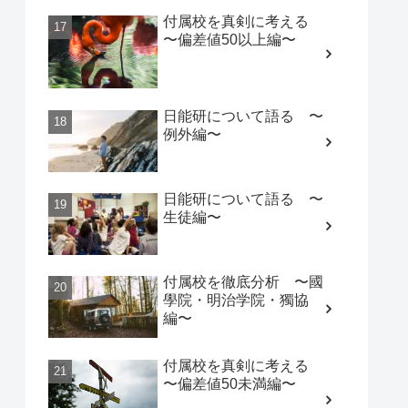
付属校を真剣に考える
〜偏差値50以上編〜
日能研について語る 〜
例外編〜
日能研について語る 〜
生徒編〜
付属校を徹底分析 〜國
學院・明治学院・獨協
編〜
付属校を真剣に考える
〜偏差値50未満編〜