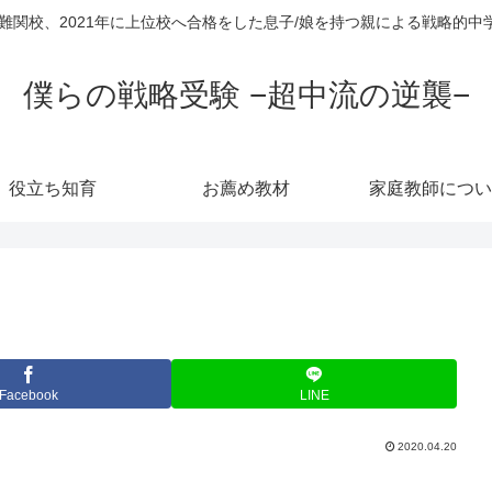
超難関校、2021年に上位校へ合格をした息子/娘を持つ親による戦略的
僕らの戦略受験 −超中流の逆襲−
役立ち知育
お薦め教材
家庭教師につい
Facebook
LINE
2020.04.20