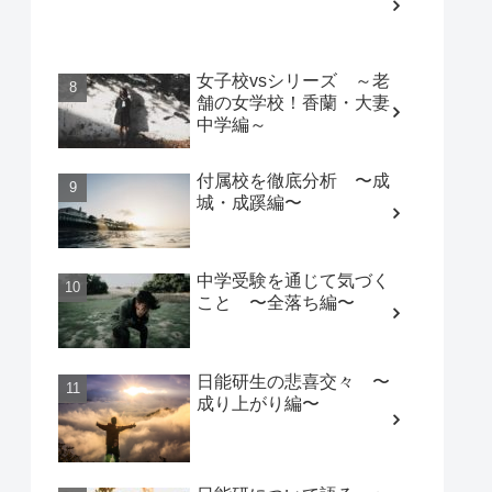
女子校vsシリーズ ～老
舗の女学校！香蘭・大妻
中学編～
付属校を徹底分析 〜成
城・成蹊編〜
中学受験を通じて気づく
こと 〜全落ち編〜
日能研生の悲喜交々 〜
成り上がり編〜