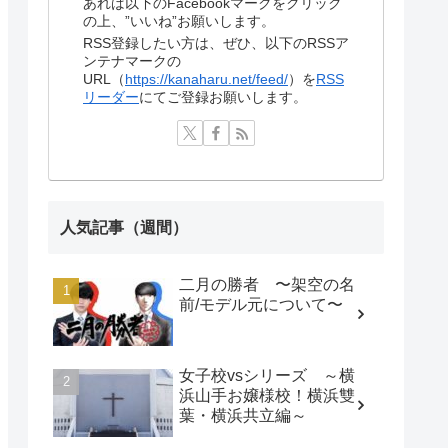
あれば以下のFacebookマークをクリック
の上、”いいね”お願いします。
RSS登録したい方は、ぜひ、以下のRSSア
ンテナマークの
URL（
https://kanaharu.net/feed/
）を
RSS
リーダー
にてご登録お願いします。
人気記事（週間）
二月の勝者 〜架空の名
前/モデル元について〜
女子校vsシリーズ ～横
浜山手お嬢様校！横浜雙
葉・横浜共立編～