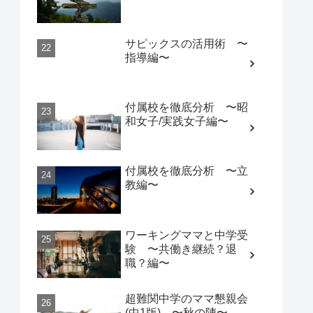
サピックスの活用術 〜
指導編〜
付属校を徹底分析 〜昭
和女子/実践女子編〜
付属校を徹底分析 〜立
教編〜
ワーキングママと中学受
験 〜共働き継続？退
職？編〜
超難関中学のママ懇親会
(中1版) 〜秋の陣〜