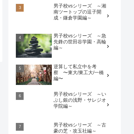
男子校vsシリーズ ～湘
南ツートップの逗子開
成・鎌倉学園編～
男子校vsシリーズ ～急
先鋒の世田谷学園・高輪
編～
逆算して私立中を考
察 〜東大/東工大/一橋
編〜
男子校vsシリーズ ～い
ぶし銀の浅野・サレジオ
学院編～
男子校vsシリーズ ～古
豪の芝・攻玉社編～