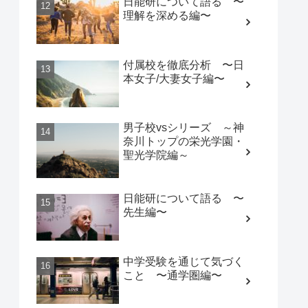
日能研について語る 〜
理解を深める編〜
付属校を徹底分析 〜日
本女子/大妻女子編〜
男子校vsシリーズ ～神
奈川トップの栄光学園・
聖光学院編～
日能研について語る 〜
先生編〜
中学受験を通じて気づく
こと 〜通学圏編〜