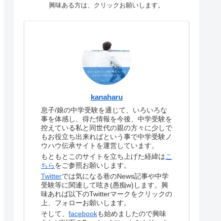
興味ある方は、クリックお願いします。
kanaharu
息子/娘の中学受験を通じて、いろいろな
事を体感し、得た情報を今後、中学受験を
控えている私と同世代の親の方々に少しで
もお役立ち出来ればという事で中学受験ノ
ウハウ伝承サイトを運営しています。
もともとこのサイトを立ち上げた経緯は
こ
ちら
をご参照お願いします。
Twitter
では気になる巷のNews記事や中学
受験等に関連して呟き(愚痴w)します。興
味あれば以下のTwitterマークをクリックの
上、フォローお願いします。
そして、
facebook
も始めましたので興味