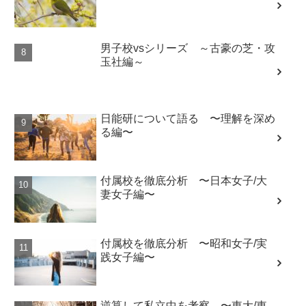
男子校vsシリーズ ～古豪の芝・攻
玉社編～
日能研について語る 〜理解を深め
る編〜
付属校を徹底分析 〜日本女子/大
妻女子編〜
付属校を徹底分析 〜昭和女子/実
践女子編〜
逆算して私立中を考察 〜東大/東