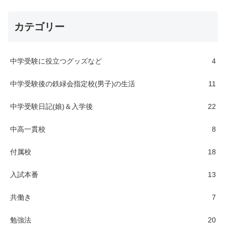
カテゴリー
中学受験に役立つグッズなど
4
中学受験後の鉄緑会指定校(男子)の生活
11
中学受験日記(娘)＆入学後
22
中高一貫校
8
付属校
18
入試本番
13
共働き
7
勉強法
20