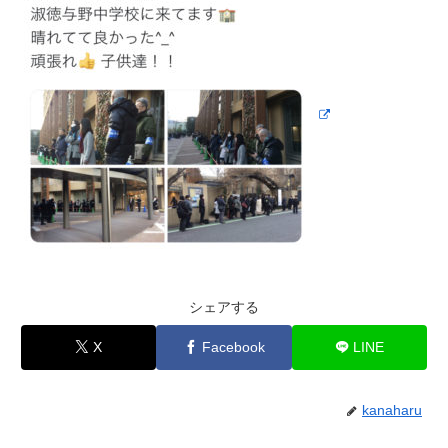
シェアする
X
Facebook
LINE
kanaharu