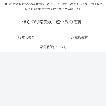
2019年に鉄緑会指定の超難関校、2021年に上位校へ合格をした息子/娘を持つ
親による戦略的中学受験ノウハウ伝承サイト
僕らの戦略受験 −超中流の逆襲−
役立ち知育
お薦め教材
家庭教師について