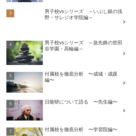
男子校vsシリーズ ～いぶし銀の浅
野・サレジオ学院編～
男子校vsシリーズ ～急先鋒の世田
谷学園・高輪編～
付属校を徹底分析 〜成城・成蹊
編〜
日能研について語る 〜先生編〜
付属校を徹底分析 〜学習院編〜