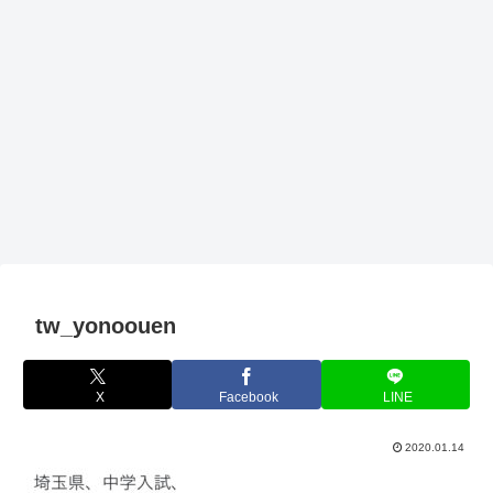
tw_yonoouen
X
Facebook
LINE
2020.01.14