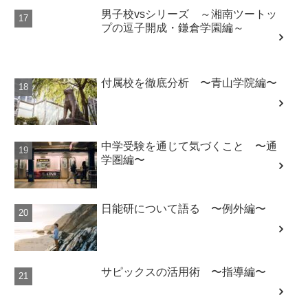
男子校vsシリーズ ～湘南ツートッ
プの逗子開成・鎌倉学園編～
付属校を徹底分析 〜青山学院編〜
中学受験を通じて気づくこと 〜通
学圏編〜
日能研について語る 〜例外編〜
サピックスの活用術 〜指導編〜