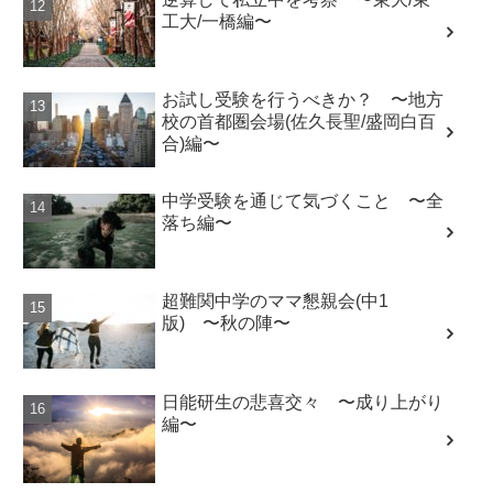
工大/一橋編〜
お試し受験を行うべきか？ 〜地方
校の首都圏会場(佐久長聖/盛岡白百
合)編〜
中学受験を通じて気づくこと 〜全
落ち編〜
超難関中学のママ懇親会(中1
版) 〜秋の陣〜
日能研生の悲喜交々 〜成り上がり
編〜