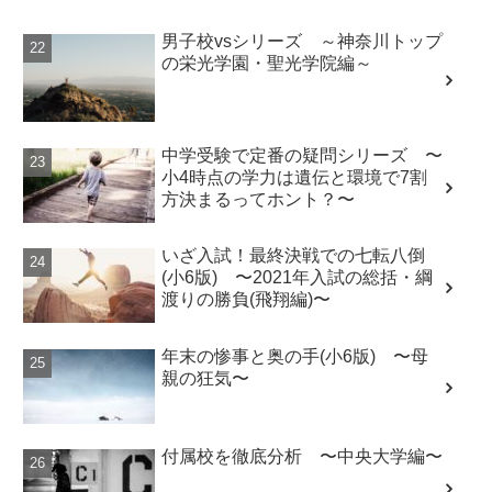
男子校vsシリーズ ～神奈川トップ
の栄光学園・聖光学院編～
中学受験で定番の疑問シリーズ 〜
小4時点の学力は遺伝と環境で7割
方決まるってホント？〜
いざ入試！最終決戦での七転八倒
(小6版) 〜2021年入試の総括・綱
渡りの勝負(飛翔編)〜
年末の惨事と奥の手(小6版) 〜母
親の狂気〜
付属校を徹底分析 〜中央大学編〜