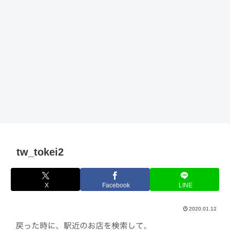
tw_tokei2
X
Facebook
LINE
2020.01.12