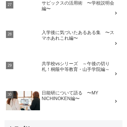
サピックスの活用術 〜学校説明会
編〜
入学後に気づいたあるある集 〜ス
マホあれこれ編〜
共学校vsシリーズ ～午後の切り
札！桐蔭中等教育・山手学院編～
日能研について語る 〜MY
NICHINOKEN編〜