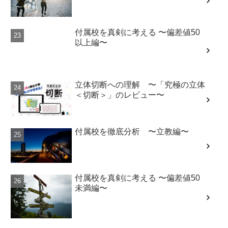
付属校を真剣に考える 〜偏差値50
以上編〜
立体切断への理解 〜「究極の立体
＜切断＞」のレビュー〜
付属校を徹底分析 〜立教編〜
付属校を真剣に考える 〜偏差値50
未満編〜