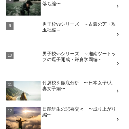
落ち編〜
男子校vsシリーズ ～古豪の芝・攻
玉社編～
男子校vsシリーズ ～湘南ツートッ
プの逗子開成・鎌倉学園編～
付属校を徹底分析 〜日本女子/大
妻女子編〜
日能研生の悲喜交々 〜成り上がり
編〜