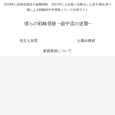
2019年に鉄緑会指定の超難関校、2021年に上位校へ合格をした息子/娘を持つ
親による戦略的中学受験ノウハウ伝承サイト
僕らの戦略受験 −超中流の逆襲−
役立ち知育
お薦め教材
家庭教師について