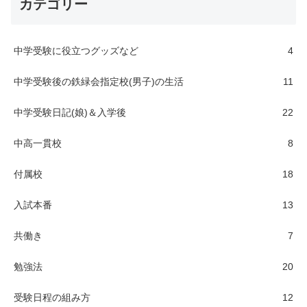
カテゴリー
中学受験に役立つグッズなど
4
中学受験後の鉄緑会指定校(男子)の生活
11
中学受験日記(娘)＆入学後
22
中高一貫校
8
付属校
18
入試本番
13
共働き
7
勉強法
20
受験日程の組み方
12