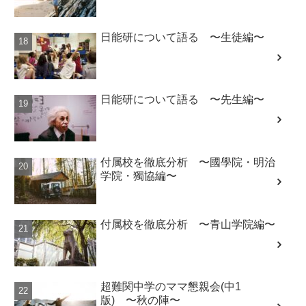
日能研について語る 〜生徒編〜
日能研について語る 〜先生編〜
付属校を徹底分析 〜國學院・明治
学院・獨協編〜
付属校を徹底分析 〜青山学院編〜
超難関中学のママ懇親会(中1
版) 〜秋の陣〜