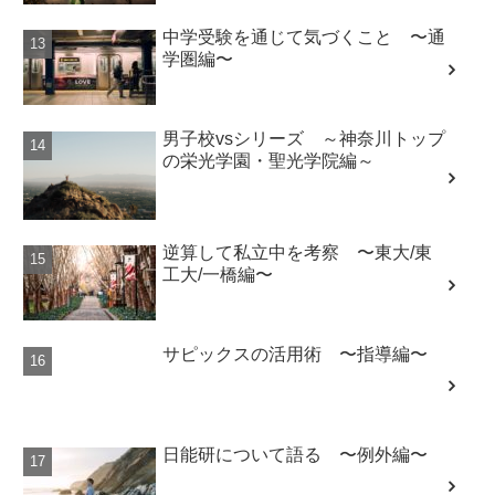
中学受験を通じて気づくこと 〜通
学圏編〜
男子校vsシリーズ ～神奈川トップ
の栄光学園・聖光学院編～
逆算して私立中を考察 〜東大/東
工大/一橋編〜
サピックスの活用術 〜指導編〜
日能研について語る 〜例外編〜