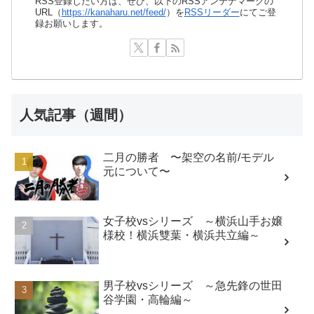
RSS登録したい方は、ぜひ、以下のRSSアンテナマークの
URL（
https://kanaharu.net/feed/
）を
RSSリーダー
にてご登
録お願いします。
人気記事（週間）
二月の勝者 〜架空の名前/モデル
元について〜
女子校vsシリーズ ～横浜山手お嬢
様校！横浜雙葉・横浜共立編～
男子校vsシリーズ ～急先鋒の世田
谷学園・高輪編～