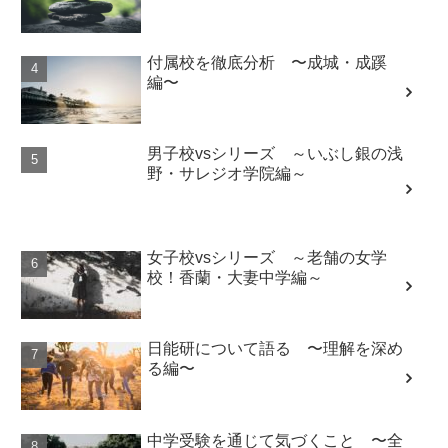
付属校を徹底分析 〜成城・成蹊
編〜
男子校vsシリーズ ～いぶし銀の浅
野・サレジオ学院編～
女子校vsシリーズ ～老舗の女学
校！香蘭・大妻中学編～
日能研について語る 〜理解を深め
る編〜
中学受験を通じて気づくこと 〜全