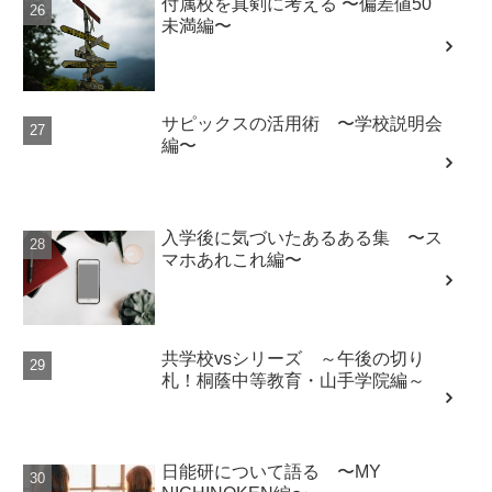
付属校を真剣に考える 〜偏差値50
未満編〜
サピックスの活用術 〜学校説明会
編〜
入学後に気づいたあるある集 〜ス
マホあれこれ編〜
共学校vsシリーズ ～午後の切り
札！桐蔭中等教育・山手学院編～
日能研について語る 〜MY