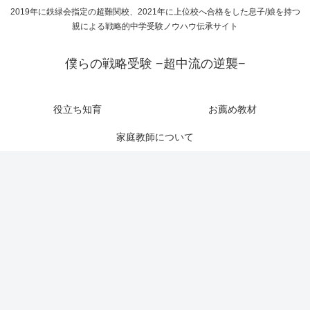
2019年に鉄緑会指定の超難関校、2021年に上位校へ合格をした息子/娘を持つ
親による戦略的中学受験ノウハウ伝承サイト
僕らの戦略受験 −超中流の逆襲−
役立ち知育
お薦め教材
家庭教師について