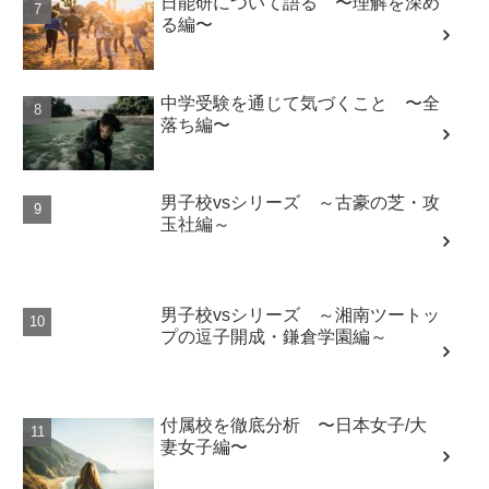
日能研について語る 〜理解を深め
る編〜
中学受験を通じて気づくこと 〜全
落ち編〜
男子校vsシリーズ ～古豪の芝・攻
玉社編～
男子校vsシリーズ ～湘南ツートッ
プの逗子開成・鎌倉学園編～
付属校を徹底分析 〜日本女子/大
妻女子編〜