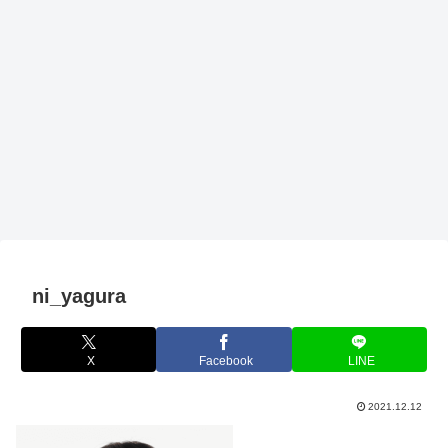
ni_yagura
X
Facebook
LINE
2021.12.12