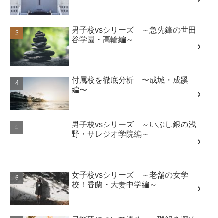
男子校vsシリーズ ～急先鋒の世田
谷学園・高輪編～
付属校を徹底分析 〜成城・成蹊
編〜
男子校vsシリーズ ～いぶし銀の浅
野・サレジオ学院編～
女子校vsシリーズ ～老舗の女学
校！香蘭・大妻中学編～