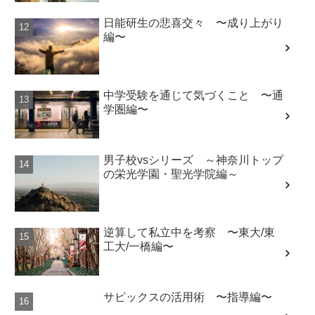
日能研生の悲喜交々 〜成り上がり
編〜
中学受験を通じて気づくこと 〜通
学圏編〜
男子校vsシリーズ ～神奈川トップ
の栄光学園・聖光学院編～
逆算して私立中を考察 〜東大/東
工大/一橋編〜
サピックスの活用術 〜指導編〜