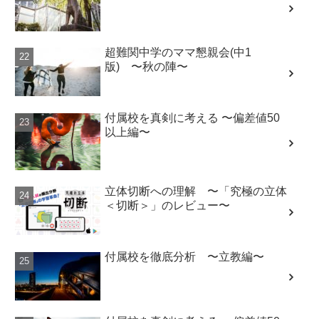
超難関中学のママ懇親会(中1
版) 〜秋の陣〜
付属校を真剣に考える 〜偏差値50
以上編〜
立体切断への理解 〜「究極の立体
＜切断＞」のレビュー〜
付属校を徹底分析 〜立教編〜