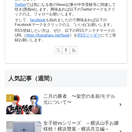
Twitter
では気になる巷のNews記事や中学受験等に関連して
呟き(愚痴w)します。興味あれば以下のTwitterマークをクリ
ックの上、フォローお願いします。
そして、
facebook
も始めましたので興味あれば以下の
Facebookマークをクリックの上、”いいね”お願いします。
RSS登録したい方は、ぜひ、以下のRSSアンテナマークの
URL（
https://kanaharu.net/feed/
）を
RSSリーダー
にてご登
録お願いします。
人気記事（週間）
二月の勝者 〜架空の名前/モデル
元について〜
女子校vsシリーズ ～横浜山手お嬢
様校！横浜雙葉・横浜共立編～