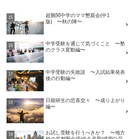
超難関中学のママ懇親会(中1
版) 〜秋の陣〜
中学受験を通じて気づくこと 〜塾
のクラス変動編〜
中学受験の失敗談 〜入試結果発表
後の行動編〜
日能研生の悲喜交々 〜成り上がり
編〜
お試し受験を行うべきか？ 〜地方
校の首都圏会場(佐久長聖/盛岡白百