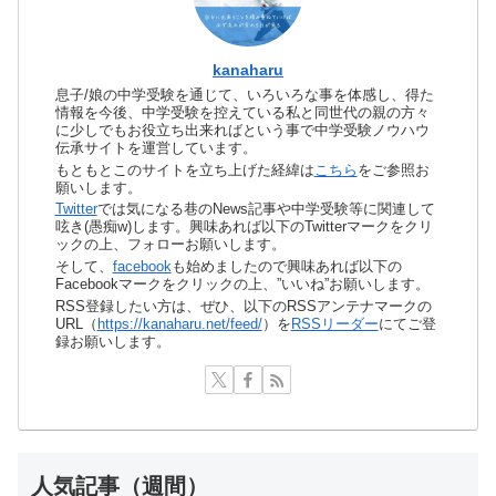
kanaharu
息子/娘の中学受験を通じて、いろいろな事を体感し、得た
情報を今後、中学受験を控えている私と同世代の親の方々
に少しでもお役立ち出来ればという事で中学受験ノウハウ
伝承サイトを運営しています。
もともとこのサイトを立ち上げた経緯は
こちら
をご参照お
願いします。
Twitter
では気になる巷のNews記事や中学受験等に関連して
呟き(愚痴w)します。興味あれば以下のTwitterマークをクリ
ックの上、フォローお願いします。
そして、
facebook
も始めましたので興味あれば以下の
Facebookマークをクリックの上、”いいね”お願いします。
RSS登録したい方は、ぜひ、以下のRSSアンテナマークの
URL（
https://kanaharu.net/feed/
）を
RSSリーダー
にてご登
録お願いします。
人気記事（週間）