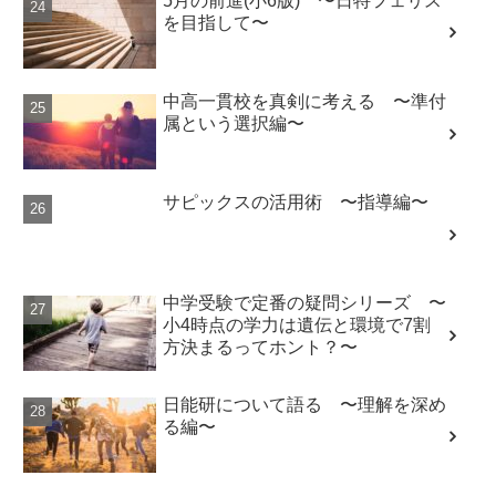
5月の前進(小6版) 〜日特フェリス
を目指して〜
中高一貫校を真剣に考える 〜準付
属という選択編〜
サピックスの活用術 〜指導編〜
中学受験で定番の疑問シリーズ 〜
小4時点の学力は遺伝と環境で7割
方決まるってホント？〜
日能研について語る 〜理解を深め
る編〜