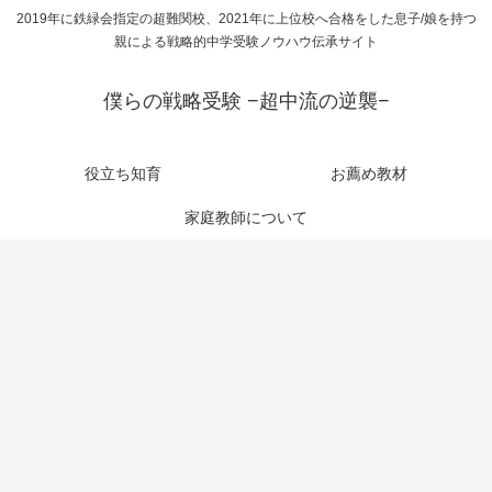
2019年に鉄緑会指定の超難関校、2021年に上位校へ合格をした息子/娘を持つ
親による戦略的中学受験ノウハウ伝承サイト
僕らの戦略受験 −超中流の逆襲−
役立ち知育
お薦め教材
家庭教師について