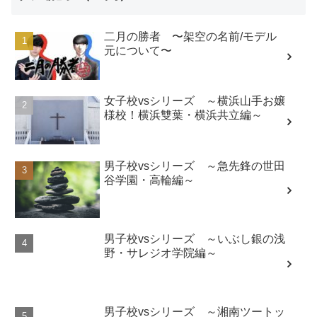
二月の勝者 〜架空の名前/モデル
元について〜
女子校vsシリーズ ～横浜山手お嬢
様校！横浜雙葉・横浜共立編～
男子校vsシリーズ ～急先鋒の世田
谷学園・高輪編～
男子校vsシリーズ ～いぶし銀の浅
野・サレジオ学院編～
男子校vsシリーズ ～湘南ツートッ