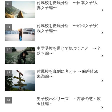
付属校を徹底分析 〜日本女子/大
妻女子編〜
付属校を徹底分析 〜昭和女子/実
践女子編〜
中学受験を通じて気づくこと 〜全
落ち編〜
付属校を真剣に考える 〜偏差値50
未満編〜
男子校vsシリーズ ～古豪の芝・攻
玉社編～