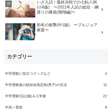
いざ入試！最終決戦での七転八倒
(小6版) 〜2021年入試の総括・綱
渡りの勝負(飛翔編)〜
初冬の衝撃(中1版) 〜ブルジョア
家庭〜
カテゴリー
中学受験に役立つグッズなど
4
中学受験後の鉄緑会指定校(男子)の生活
11
中学受験日記(娘)＆入学後
22
中高一貫校
8