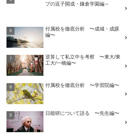
プの逗子開成・鎌倉学園編～
付属校を徹底分析 〜成城・成蹊
編〜
逆算して私立中を考察 〜東大/東
工大/一橋編〜
付属校を徹底分析 〜学習院編〜
日能研について語る 〜先生編〜