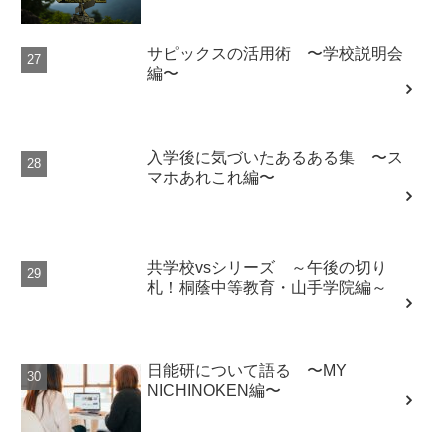
サピックスの活用術 〜学校説明会
編〜
入学後に気づいたあるある集 〜ス
マホあれこれ編〜
共学校vsシリーズ ～午後の切り
札！桐蔭中等教育・山手学院編～
日能研について語る 〜MY
NICHINOKEN編〜