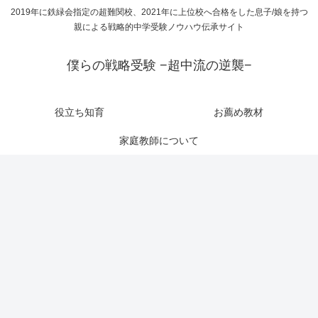
2019年に鉄緑会指定の超難関校、2021年に上位校へ合格をした息子/娘を持つ
親による戦略的中学受験ノウハウ伝承サイト
僕らの戦略受験 −超中流の逆襲−
役立ち知育
お薦め教材
家庭教師について