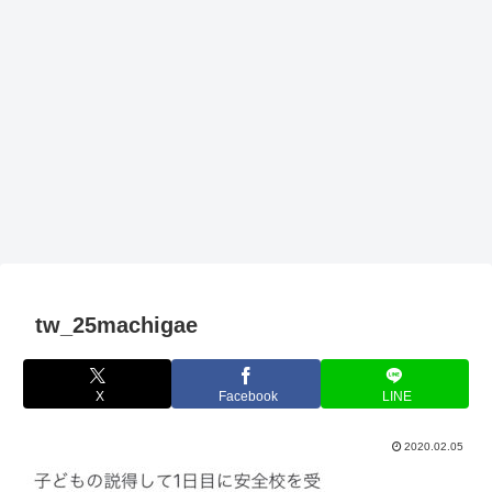
tw_25machigae
X
Facebook
LINE
2020.02.05