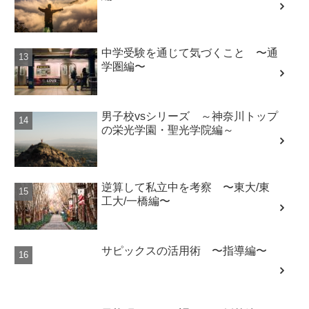
中学受験を通じて気づくこと 〜通
学圏編〜
男子校vsシリーズ ～神奈川トップ
の栄光学園・聖光学院編～
逆算して私立中を考察 〜東大/東
工大/一橋編〜
サピックスの活用術 〜指導編〜