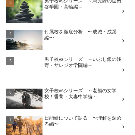
男子校vsシリーズ ～急先鋒の世田
谷学園・高輪編～
付属校を徹底分析 〜成城・成蹊
編〜
男子校vsシリーズ ～いぶし銀の浅
野・サレジオ学院編～
女子校vsシリーズ ～老舗の女学
校！香蘭・大妻中学編～
日能研について語る 〜理解を深め
る編〜