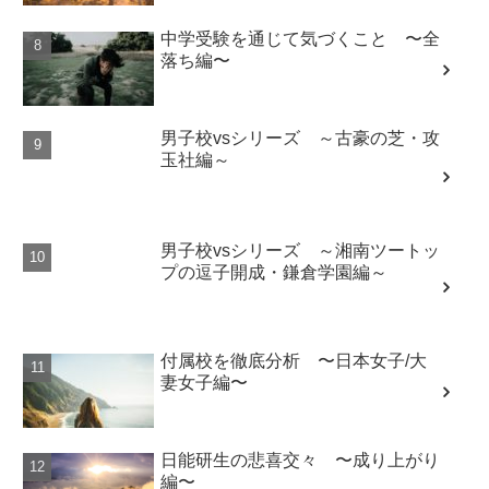
中学受験を通じて気づくこと 〜全
落ち編〜
男子校vsシリーズ ～古豪の芝・攻
玉社編～
男子校vsシリーズ ～湘南ツートッ
プの逗子開成・鎌倉学園編～
付属校を徹底分析 〜日本女子/大
妻女子編〜
日能研生の悲喜交々 〜成り上がり
編〜