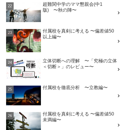
超難関中学のママ懇親会(中1
版) 〜秋の陣〜
付属校を真剣に考える 〜偏差値50
以上編〜
立体切断への理解 〜「究極の立体
＜切断＞」のレビュー〜
付属校を徹底分析 〜立教編〜
付属校を真剣に考える 〜偏差値50
未満編〜