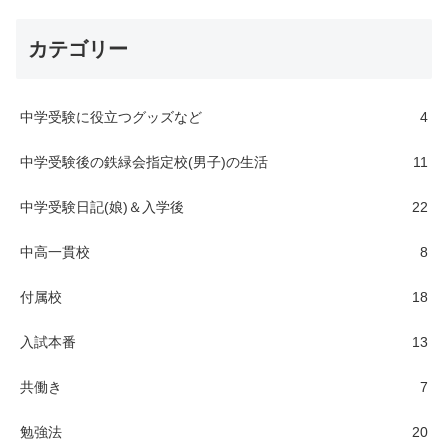
カテゴリー
中学受験に役立つグッズなど
4
中学受験後の鉄緑会指定校(男子)の生活
11
中学受験日記(娘)＆入学後
22
中高一貫校
8
付属校
18
入試本番
13
共働き
7
勉強法
20