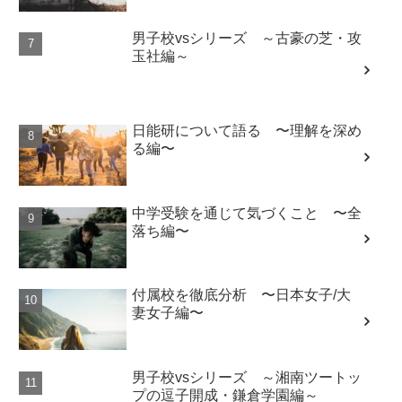
男子校vsシリーズ ～古豪の芝・攻
玉社編～
日能研について語る 〜理解を深め
る編〜
中学受験を通じて気づくこと 〜全
落ち編〜
付属校を徹底分析 〜日本女子/大
妻女子編〜
男子校vsシリーズ ～湘南ツートッ
プの逗子開成・鎌倉学園編～