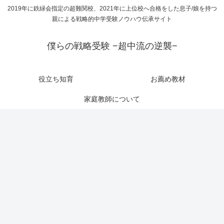
2019年に鉄緑会指定の超難関校、2021年に上位校へ合格をした息子/娘を持つ
親による戦略的中学受験ノウハウ伝承サイト
僕らの戦略受験 −超中流の逆襲−
役立ち知育
お薦め教材
家庭教師について