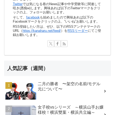
Twitter
では気になる巷のNews記事や中学受験等に関連して
呟き(愚痴w)します。興味あれば以下のTwitterマークをクリ
ックの上、フォローお願いします。
そして、
facebook
も始めましたので興味あれば以下の
Facebookマークをクリックの上、”いいね”お願いします。
RSS登録したい方は、ぜひ、以下のRSSアンテナマークの
URL（
https://kanaharu.net/feed/
）を
RSSリーダー
にてご登
録お願いします。
人気記事（週間）
二月の勝者 〜架空の名前/モデル
元について〜
女子校vsシリーズ ～横浜山手お嬢
様校！横浜雙葉・横浜共立編～