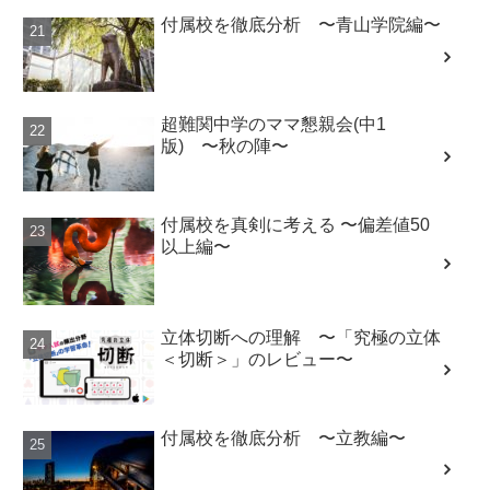
超難関中学のママ懇親会(中1
版) 〜秋の陣〜
付属校を真剣に考える 〜偏差値50
以上編〜
立体切断への理解 〜「究極の立体
＜切断＞」のレビュー〜
付属校を徹底分析 〜立教編〜