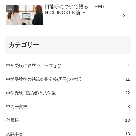
NICHINOKEN編〜
カテゴリー
中学受験に役立つグッズなど
4
中学受験後の鉄緑会指定校(男子)の生活
11
中学受験日記(娘)＆入学後
22
中高一貫校
8
付属校
18
入試本番
13
共働き
7