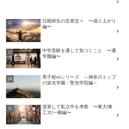
日能研生の悲喜交々 〜成り上がり
編〜
中学受験を通じて気づくこと 〜通
学圏編〜
男子校vsシリーズ ～神奈川トップ
の栄光学園・聖光学院編～
逆算して私立中を考察 〜東大/東
工大/一橋編〜
サピックスの活用術 〜指導編〜