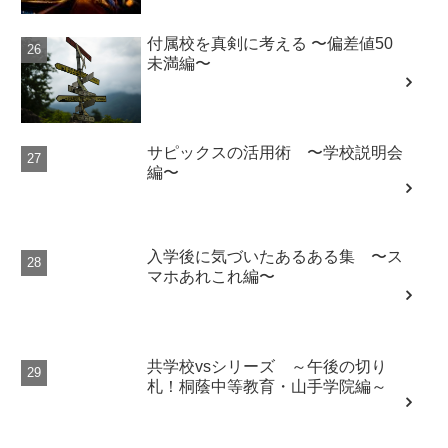
付属校を真剣に考える 〜偏差値50
未満編〜
サピックスの活用術 〜学校説明会
編〜
入学後に気づいたあるある集 〜ス
マホあれこれ編〜
共学校vsシリーズ ～午後の切り
札！桐蔭中等教育・山手学院編～
日能研について語る 〜MY