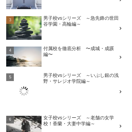
男子校vsシリーズ ～急先鋒の世田
谷学園・高輪編～
付属校を徹底分析 〜成城・成蹊
編〜
男子校vsシリーズ ～いぶし銀の浅
野・サレジオ学院編～
女子校vsシリーズ ～老舗の女学
校！香蘭・大妻中学編～